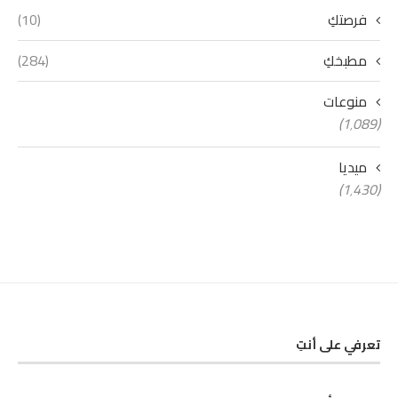
فرصتكِ
(10)
مطبخكِ
(284)
منوعات
(1٬089)
ميديا
(1٬430)
تعرفي على أنتِ