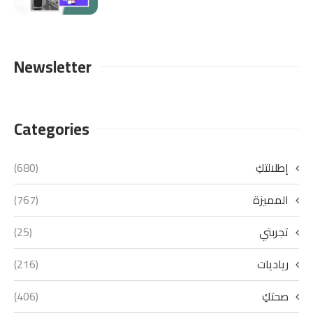
Newsletter
Categories
إطلالتكِ
(680)
المميزة
(767)
تجربتي
(25)
رياديات
(216)
صحتكِ
(406)