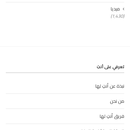
ميديا
(1٬430)
تعرفي على أنتِ
نبذة عن أنتِ لها
من نحن
فريق أنتِ لها