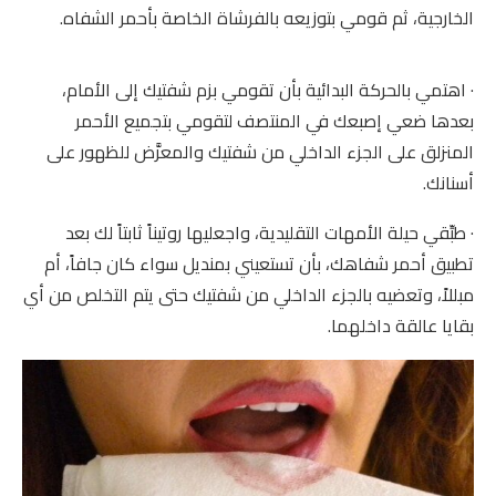
الخارجية، ثم قومي بتوزيعه بالفرشاة الخاصة بأحمر الشفاه.
· اهتمي بالحركة البدائية بأن تقومي بزم شفتيك إلى الأمام،
بعدها ضعي إصبعك في المنتصف لتقومي بتجميع الأحمر
المنزلق على الجزء الداخلي من شفتيك والمعرَّض للظهور على
أسنانك.
· طبِّقي حيلة الأمهات التقليدية، واجعليها روتيناً ثابتاً لك بعد
تطبيق أحمر شفاهك، بأن تستعيني بمنديل سواء كان جافاً، أم
مبللاً، وتعضيه بالجزء الداخلي من شفتيك حتى يتم التخلص من أي
بقايا عالقة داخلهما.