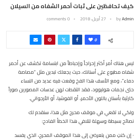
كيف تحافظين على ثبات أحمر الشفاه من السيلان
Admin
by
27 أبريل، 2018
0 comments
0
ليس هناك أمر أكثر إحراجاً وإحباطاً من ابتسامة تكشف عن أحمر
شفاه مطبوع على أسنانك، حيث يجعلك تبدين مثل “مصاصة
دماء”، ومع الأسف هذا الفخ وقعت فيه عديد من النساء
حتى نجمات هوليوود، فقد التقطت لهن عدسات المصورين صوراً
كارثية بأسنان باللون الأحمر، أو الفوشيا، أو الأرجواني.
ولكي لا تقعي في موقف محرج مثل هذا، سنقدم لك
نصائح بسيطة وسهلة لتلافي هذا الخطأ الفادح:
· إن كنتِ ممن يتعرضن إلى هذا الموقف المحرج، الذي يفسد