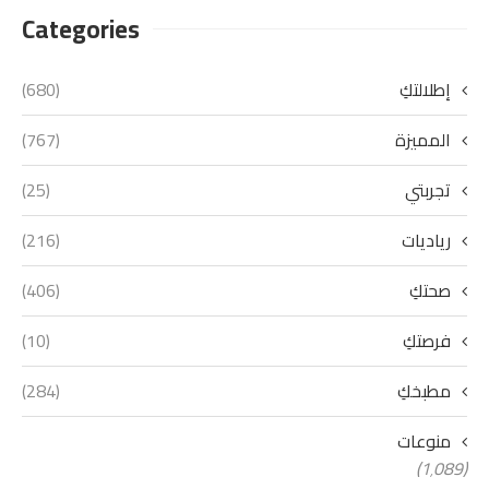
Categories
إطلالتكِ
(680)
المميزة
(767)
تجربتي
(25)
رياديات
(216)
صحتكِ
(406)
فرصتكِ
(10)
مطبخكِ
(284)
منوعات
(1٬089)