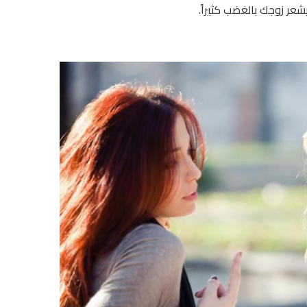
شعر زوجك بالغضب كثيراً.