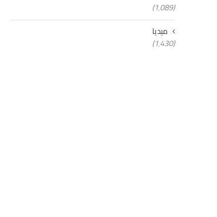
(1٬089)
ميديا
(1٬430)