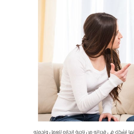
و أنها تشكك في قدراته من ناحية إنجازه للعمل وتحمله