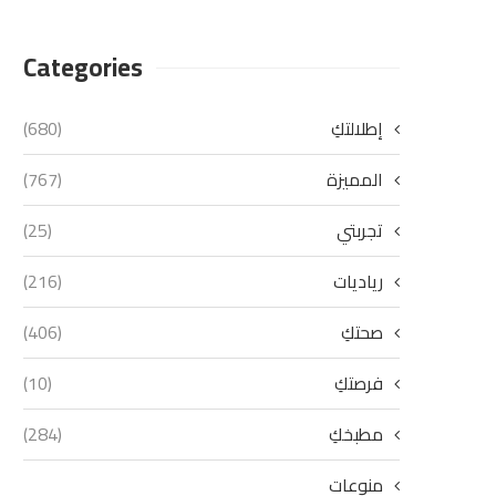
Categories
إطلالتكِ
(680)
المميزة
(767)
تجربتي
(25)
رياديات
(216)
صحتكِ
(406)
فرصتكِ
(10)
مطبخكِ
(284)
منوعات