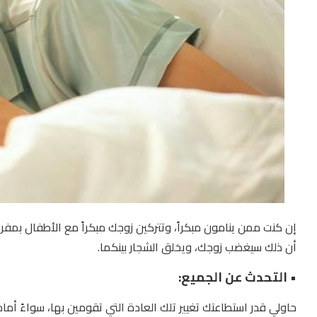
إن كنت ممن ينامون مبكراً، وتتركين زوجك مبكراً مع الأطفال بمفر
أن ذلك سيغضب زوجك، ويخلق الشجار بينكما.
• التحدث عن الجميع:
حاولي قدر استطاعتك تغيير تلك العادة التي تقومين بها، سواءً أما