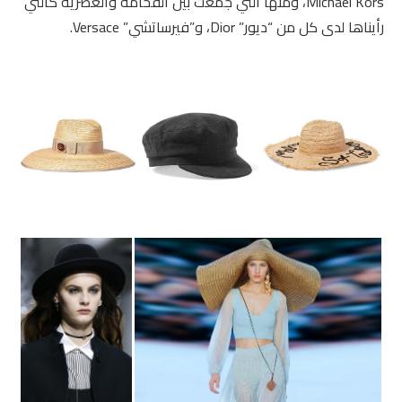
Michael Kors، ومنها التي جمعت بين الفخامة والعصرية كالتي
رأيناها لدى كل من “ديور” Dior، و”فيرساتشي” Versace.