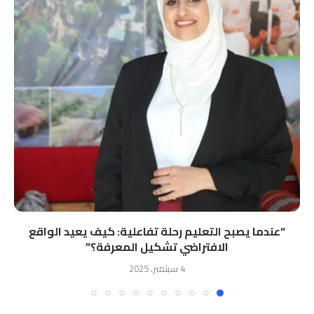
“ﻋﻨﺪﻣﺎ ﻳﺼﺒﺢ اﻟﺘﻌﻠﻴﻢ رﺣﻠﺔ ﺗﻔﺎﻋﻠﻴﺔ: ﻛﻴﻒ ﻳﻌﻴﺪ اﻟﻮاﻗﻊ
اﻻﻓﺘﺮاﺿﻲ ﺗﺸﻜﻴﻞ اﻟﻤﻌﺮﻓﺔ؟”
4 سبتمبر، 2025