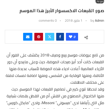
منوعات
صور: القبعات الاكسسوار الأبرز هذا الموسم
Admin
by
1 مايو، 2018
0 comments
0
من تابع عروضات موسم ربيع وصيف 2018 يكتشف على الفور أن
القبعات كانت أحد أبرز صيحات الموضة، حيث وعلى مايبدو أن دور
الأزياء العالمية أعادت احياء هذه الموضة لأسباب عديدة منها
الأناقة، ومنها الوقاية من الشمس، ومنها اضافة لمسات لافتة
على مختلف الاطلالات.
وقد لاحظنا تنوع كبير في تصاميم القبعات لهذا الموسم، حيث
منها الكاجوال المصنوع من القش أم من القطن بقصات شبابية
مثل التي رأيناها لدى “ميسوني” Missoni، ولدى “مايكل كورس”