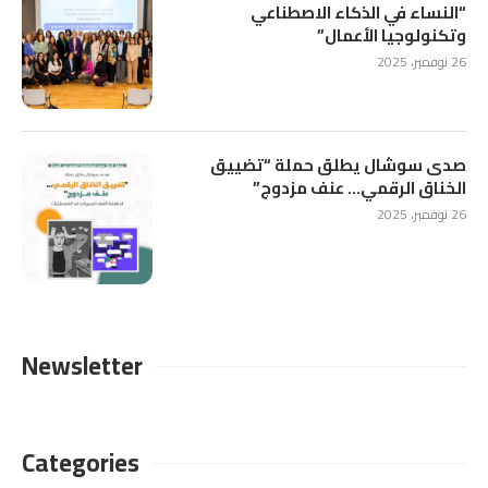
“النساء في الذكاء الاصطناعي
وتكنولوجيا الأعمال”
26 نوفمبر، 2025
صدى سوشال يطلق حملة “تضييق
الخناق الرقمي… عنف مزدوج”
26 نوفمبر، 2025
Newsletter
Categories