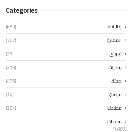
Categories
إطلالتكِ
(680)
المميزة
(767)
تجربتي
(25)
رياديات
(216)
صحتكِ
(406)
فرصتكِ
(10)
مطبخكِ
(284)
منوعات
(1٬089)