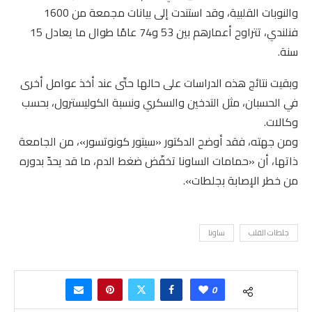
والنوبات القلبية، وقد استندت إلى بيانات مجمعة من 1600
فنلندي، تتراوح أعمارهم بين 53 و74 عامًا طوال ما يعادل 15
سنة.
وبقيت نتائج هذه الدراسات على حالها حتّى عند أخذ عوامل أخرى
في الحسبان، مثل التدخين والسكري ونسبة الكوليسترول، بحسب
وكالات.
ومن جهته، فقد أوضح الدكتور «سيتور كونوتسور»، من الجامعة
ذاتها، أن «حمامات الساونا تخفّض ضغط الدم، ما قد يحدّ بدوره
من خطر الإصابة بجلطات».
جلطات القلب
ساونا
0