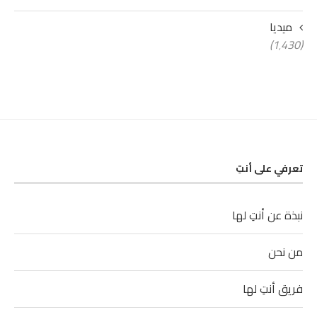
ميديا
(1٬430)
تعرفي على أنتِ
نبذة عن أنتِ لها
من نحن
فريق أنتِ لها