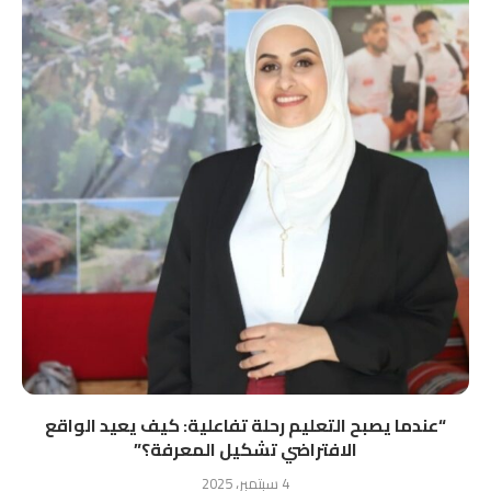
“ﻋﻨﺪﻣﺎ ﻳﺼﺒﺢ اﻟﺘﻌﻠﻴﻢ رﺣﻠﺔ ﺗﻔﺎﻋﻠﻴﺔ: ﻛﻴﻒ ﻳﻌﻴﺪ اﻟﻮاﻗﻊ
اﻻﻓﺘﺮاﺿﻲ ﺗﺸﻜﻴﻞ اﻟﻤﻌﺮﻓﺔ؟”
4 سبتمبر، 2025