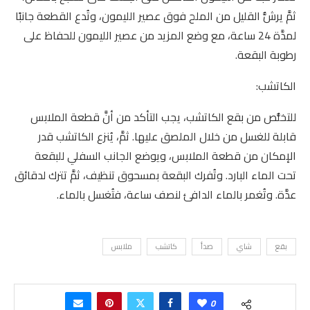
ثمَّ يرشُّ القليل من الملح فوق عصير الليمون، وتُدع القطعة جانبًا
لمدَّة 24 ساعة، مع وضع المزيد من عصير الليمون للحفاظ على
رطوبة البقعة.
الكاتشب:
للتخلُّص من بقع الكاتشب، يجب التأكد من أنَّ قطعة الملابس
قابلة للغسل من خلال الملصق عليها. ثمَّ، يُنزع الكاتشب قدر
الإمكان من قطعة الملابس، ويوضع الجانب السفلي للبقعة
تحت الماء البارد. وتُفرك البقعة بمسحوق تنظيف، ثمَّ تترك لدقائق
عدَّة. وتُغمر بالماء الدافئ لنصف ساعة، فتُغسل بالماء.
بقع
شاي
صدأ
كاتشب
ملابس
0