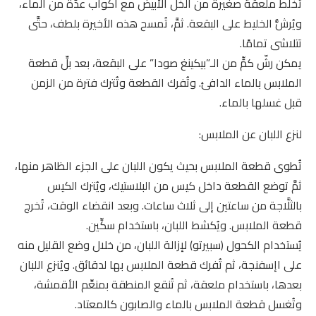
تُخلط ملعقة صغيرة من الخل الأبيض مع أكواب عدَّة من الماء،
ويُرشُّ الخليط على البقعة. ثمَّ، تُمسح هذه الأخيرة بلطف، حتَّى
تتلاشى تمامًا.
يمكن رشّ كمٍّ من الـ”بيكينغ صودا” على البقعة، بعد بلِّ قطعة
الملابس بالماء الدافئ. وتُفرك القطعة وتُترك فترة من الزمن
قبل غسلها بالماء.
لنزع اللبان عن الملابس:
تُطوى قطعة الملابس بحيث يكون اللبان على الجزء الظاهر منها،
ثمَّ توضع القطعة داخل كيس من البلاستيك، ويُترك الكيس
بالثلَّاجة من ساعتين إلى ثلاث ساعات. وبعد انقضاء الوقت، تُخرج
قطعة الملابس. ويُكشط اللبان، باستخدام سكِّين.
يُستخدام الكحول (سبيرتو) لإزالة اللبان، من خلال وضع القليل منه
على اإسفنجة، ثم تُفرك قطعة الملابس بها لدقائق. ويُنزع اللبان
بعدها، باستخدام ملعقة، ثم تُنقع المنطقة بمنعِّم الأقمشة،
وتُغسل قطعة الملابس بالماء والصابون كالمعتاد.