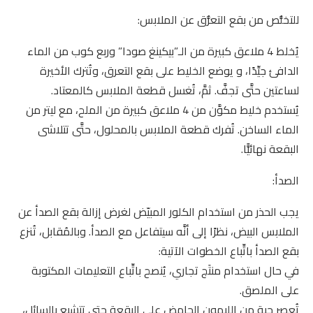
للتخلُّص من بقع التعرُّق عن الملابس:
يُخلط 4 ملاعق كبيرة من الـ”بيكينغ صودا” وربع كوب من الماء
الدافئ جيِّدًا، و يوضع الخليط على بقع التعرق، وتُترك الأخيرة
لساعتين حتَّى تجفَّ. ثمَّ، تُغسل قطعة الملابس كالمعتاد.
يُستخدم خليط مكوَّن من 4 ملاعق كبيرة من الملح، مع ليتر من
الماء الساخن. تُفرك قطعة الملابس بالمحلول، حتَّى تتلاشى
البقعة نهائيًّا.
الصدأ:
يجب الحذر من استخدام الكلور المبيّض لغرض إزالة بقع الصدأ عن
الملابس البيض، نظرًا إلى أنَّه سيتفاعل مع الصدأ. وبالمُقابل، تُنزع
بقع الصدأ باتِّباع الخطوات الآتية:
في حال استخدام منتَج تجاري، يُنصح باتِّباع التعليمات المكتوبة
على الملصق.
تُعصر حبة من الليمون الحامض على البقعة حتى تتشبع بالسائل،