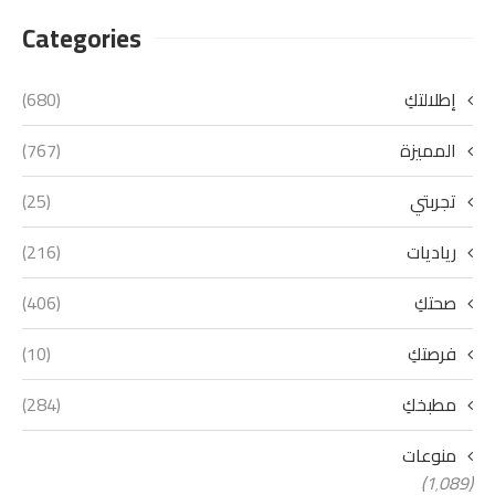
Categories
إطلالتكِ
(680)
المميزة
(767)
تجربتي
(25)
رياديات
(216)
صحتكِ
(406)
فرصتكِ
(10)
مطبخكِ
(284)
منوعات
(1٬089)