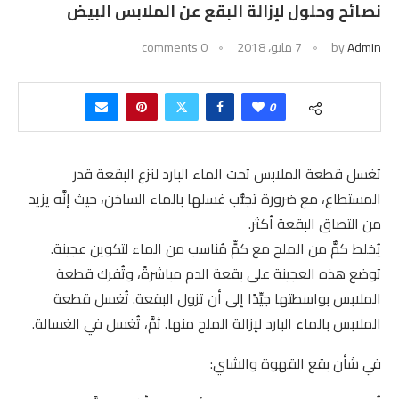
نصائح وحلول لإزالة البقع عن الملابس البيض
Admin
by
7 مايو، 2018
0 comments
0
تغسل قطعة الملابس تحت الماء البارد لنزع البقعة قدر
المستطاع، مع ضرورة تجنُّب غسلها بالماء الساخن، حيث إنَّه يزيد
من التصاق البقعة أكثر.
يُخلط كمٌّ من الملح مع كمٍّ مُناسب من الماء لتكوين عجينة.
توضع هذه العجينة على بقعة الدم مباشرةً، وتُفرك قطعة
الملابس بواسطتها جيِّدًا إلى أن تزول البقعة. تُغسل قطعة
الملابس بالماء البارد لإزالة الملح منها. ثمَّ، تُغسل في الغسالة.
في شأن بقع القهوة والشاي: