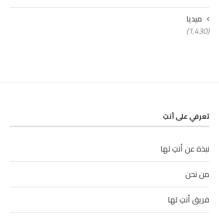
ميديا
(1٬430)
تعرفي على أنتِ
نبذة عن أنتِ لها
من نحن
فريق أنتِ لها