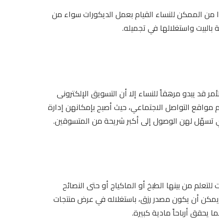
هذا من الممكن للنساء القيام بعمل الديكورات سواء من
 بالبيت واستغلالها في تجميله.
ر قد يبدو مرهقاً للنساء إلا أن التسويق الإلكترونى
ام مواقع التواصل الاجتماعي، حيث أصبح بإمكانهن إدارة
تي تسهّل لهن الوصول إلى أكبر شريحة من المتسوقين.
علم من بينها الطبخ أو الماكياج أو حتى النصائح
اً يمكن أن يكون مصدر رزق، باستغلاله في عرض منتجات
يحقق أرباحاً مادية كبيرة.