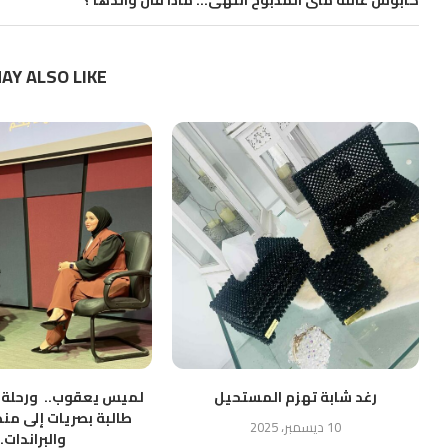
كابوس عائلة منى المذبوح انتهى… ماذا قال والدها ؟
AY ALSO LIKE
رغد شابة تهزم المستحيل
طالبة بصريات إلى منص
10 ديسمبر، 2025
والبراندات..