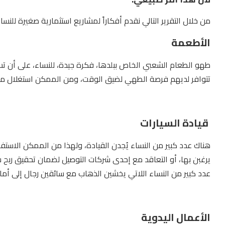
من خلال التقرير التالي نقدم أفكاراً لمشاريع استثمارية صغيرة للنسا
الأطعمة
طهو الطعام الشعبي الخاص ببلدها، فكرة جيدة، للنساء، على أن تس
تتوافر لديهم فرصة الطهي لضيق الوقت، ومن الممكن استغلال موا
قيادة السيارات
هناك عدد كبير من النساء يُجدن القيادة، ولهذا من الممكن الاستف
يرغبن بها، أو التعاقد مع إحدى شركات التوصيل لضمان تحقيق رب
عدد كبير من النساء اللاتي يخشين الذهاب مع سائقين رجال إلى أما
الأعمال اليدوية