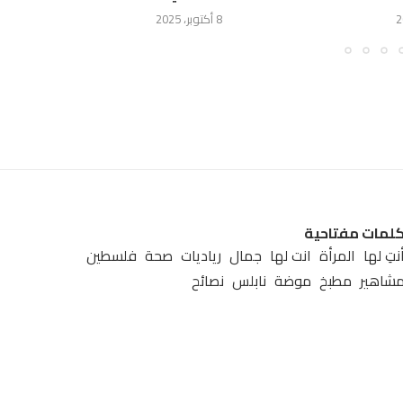
8 أكتوبر، 2025
لمات مفتاحية
نتِ لها
المرأة
انت لها
جمال
رياديات
صحة
فلسطين
شاهير
مطبخ
موضة
نابلس
نصائح