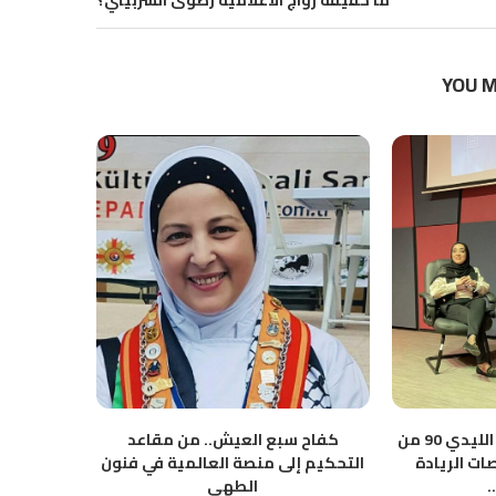
ما حقيقة زواج الاعلامية رضوى الشربيني؟
YOU M
لميس يعقوب.. ورحلة الليدي 90 من
كفاح سبع العيش.. من مقاعد
نحو وعيٍ ل
ات الريادة
التحكيم إلى منصة العالمية في فنون
.
الطهي