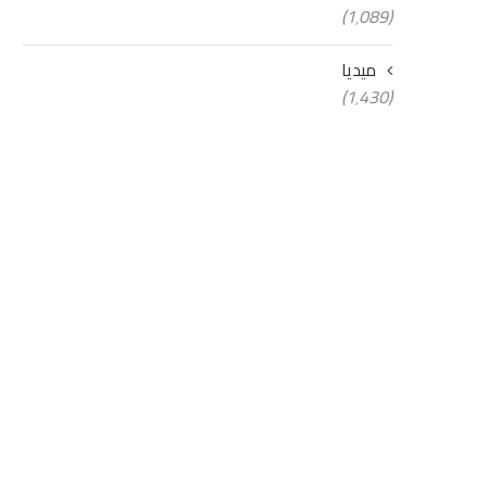
(1٬089)
ميديا
(1٬430)