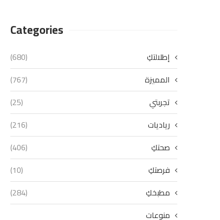
Categories
إطلالتكِ
(680)
المميزة
(767)
تجربتي
(25)
رياديات
(216)
صحتكِ
(406)
فرصتكِ
(10)
مطبخكِ
(284)
منوعات