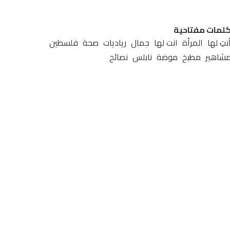
لمات مفتاحية
نتِ لها
المرأة
انت لها
جمال
رياديات
صحة
فلسطين
شاهير
مطبخ
موضة
نابلس
نصائح