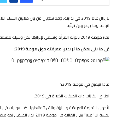
اتباعه وما يجدر بهن تجنّبه.
تعتز موضة 2019 بأنوثة المرأة وتسعى لإبرازها بكل وسيلة ممكنة، كما تركّز على اللمسة الفلكلورية في الأزياء.
في ما يلي بعض ما تريدين معرفته حول موضة 2019:
ماذا تتبعين في موضة 2019؟
اختاري الكنزات ذات الحبكات الكبيرة في 2019.
اتّجهي للأحزمة العريضة والبارزة والتي تتوسّطها اكسسوارات في 
لمسة الـ “هيبز” هي الغالبة في موضة 2019. لذا، انطلقي نحو هذه اللمسات والألوان بجرأة وحريّة.