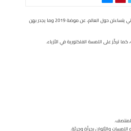
لا يزال عام 2019 في بدايته، وقد تكونين من بين ملايين النساء اللاتي يتساءلن حول العالم، عن موضة 2019 وما يجدر بهن
المنتصف.