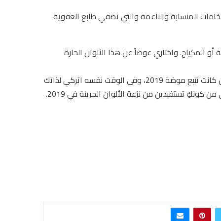
لخامات المنسابة والناعمة والتي تضفي طابع العفوية
 أو المكياج. واختاري عوضاً عن هذا الألوان الحارة
تأكدي دوماً من كونكِ أنتِ حين تختارين أي قطعة ملابس حتى وإن كانت تتبع موضة 2019، وفي الوقت نفسه اتركي لذاتك
 كونكِ تستفيدين من نزعة الألوان الجريئة في 2019.