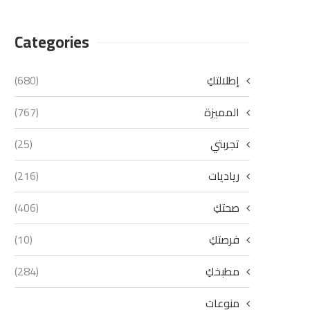
Categories
إطلالتكِ
(680)
المميزة
(767)
تجربتي
(25)
رياديات
(216)
صحتكِ
(406)
فرصتكِ
(10)
مطبخكِ
(284)
منوعات