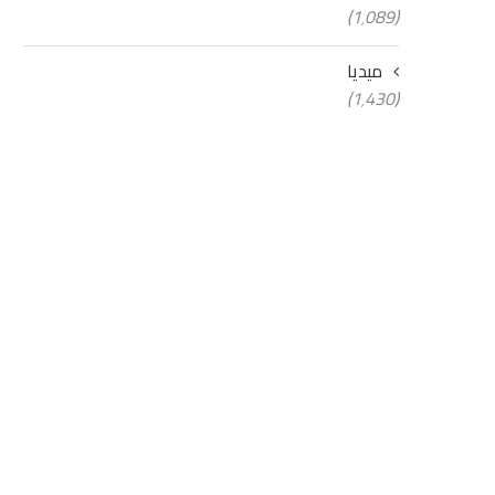
(1٬089)
ميديا
(1٬430)