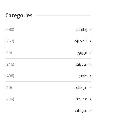
Categories
إطلالتكِ
(680)
المميزة
(767)
تجربتي
(25)
رياديات
(216)
صحتكِ
(406)
فرصتكِ
(10)
مطبخكِ
(284)
منوعات