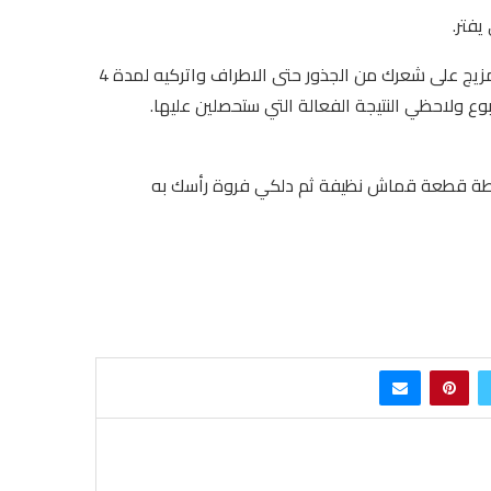
يفتر.
أضيفي ملعقتين من العسل الى الخليط وامزجيها جيداً ثم طبقي المزيج على شعرك من الجذور حتى الاطراف واتركيه لمدة 4
وع ولاحظي النتيجة الفعالة التي ستحصلين عليها.
طة قطعة قماش نظيفة ثم دلكي فروة رأسك به