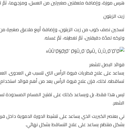
هرس موزة، وإضافة ملعقتين صغيرتين من العسل، ومزجهما، ثمّ تط
زيت الزيتون
تسخين نصف كوب من زيت الزيتون، وإضافة أربع ملاعق صغيرة من أو
وتركه لمدّة دقيقتين، ثمّ تغطيته، ثمّ غسله.
فوائد البصل للشعر
يساعد على علاج فطريات فروة الرأس التي تتسبب في العدوى. العد
تساقطه. لذلك، فإن علاج فروة الرأس يعد من أهم فوائد استخدام 
ليس هذا فقط، بل ويساعد كذلك على تفتيح المسام المسدودة لسه
الشعر.
ني بعنصر الكبريت الذي يساعد على تنشيط الدورة الدموية داخل فرو
بشكل منتظم يساعد على علاج التساقط بشكل نهائي.