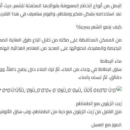
البصل من أنواع الخضار المعروفة بفوائدها المذهلة للشعر، حيث 
عند استخدامه بشكل متكرر ومنتظم، واليوم سنتعرف في هذا التقرير
كيف ينمو الشعر بسرعة؟
من الممكن المحافظة على صحّته من خلال اتباع طرق العناية الصحي
الرخيصة والمفيدة، لاحتوائها على العديد من العناصر الغذائية الها
ماء البطاطا
سلق البطاطا في وعاء من الماء، ثمّ ترك الماء حتى يصبح دافئاً، و
دقائق، ثمّ غسله بالماء.
زيت الزيتون مع الطماطم
مزج القليل من زيت الزيتون مع حبة من الطماطم، ولب ساق الألوفيرا،
الموز مع العسل