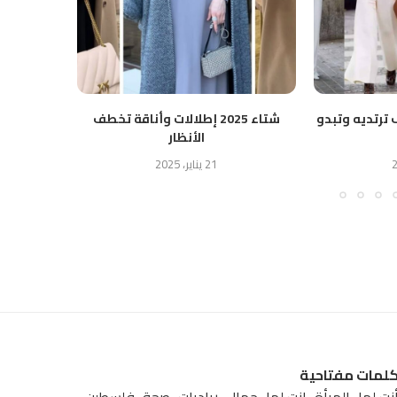
 ترتديه وتبدو
شتاء 2025 إطلالات وأناقة تخطف
ن
الأنظار
21 يناير، 2025
لمات مفتاحية
نتِ لها
المرأة
انت لها
جمال
رياديات
صحة
فلسطين