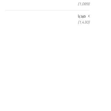
(1٬089)
ميديا
(1٬430)