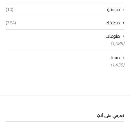
فرصتكِ
(10)
مطبخكِ
(284)
منوعات
(1٬089)
ميديا
(1٬430)
تعرفي على أنتِ