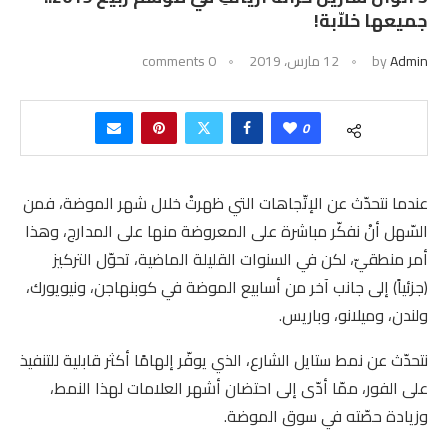
جميعها خلاّبة!
Admin
by
12 مارس، 2019
0 comments
0
عندما نتحدّث عن الإتّجاهات التي ظهرتْ خلال شهر الموضة، فمن
السّهل أنْ نفكّر مباشرة على المعروضة منها على المدارج، وهذا
أمر منطقيّ، لكن في السنوات القليلة الماضية، تحوّل التركيز
(جزئياً) إلى جانب آخر من أسابيع الموضة في كوبنهاجن، ونيويورك،
ولندن، وميلانو، وباريس.
نتحدّث عن نمط ستايل الشارع، الذي يوفّر إلهامًا أكثر قابلية للتنفيذ
على الفور، ممّا أدّى إلى احتضان أشهر العلامات لهذا النمط،
وزيادة حصّته في سوق الموضة.