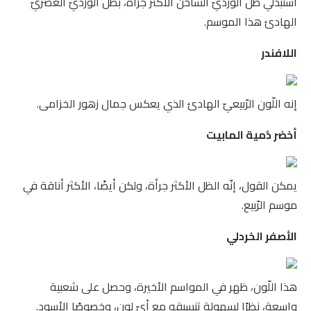
استبدلي ظلّ الورديّ السّاخن الأكثر جرأة، بظلّ الورديّ العصريّ
الهادئ هذا الموسم.
اللافندر
إنه اللّون الرّبيعيّ الهادئ الذي يعكس جمال زهور الخزامى.
أخضر دُمية المابيت
يمكن القول، إنّه الظل الأكثر جرأة، ولكن أيضًا، الأكثر أناقة في
موسم الرّبيع.
الأصفر الخردلي
هذا اللّون، ظهر في المواسم الأخيرة، وحصل على شعبية
واسعة، نظرًا لسهولة تنسيقه مع أيّ لون، وخصوصًا الأسود.