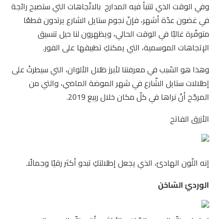
وفي الوقت الذي تتنبأ فيه المدارج بالاتّجاهات التي ستصبح رائجة
في غضون عدّة أشهر، فإنّ نجوم ستايل الشارع يرتدون قطعًا
متوفّرة غالبًا في الوقت الحالي، ويظهرون لنا حيل تنسيق
الإتجاهات الموسمية، التي يمكنكِ تطبيقها على الفور.
وهذا هو السّبب في معرفتنا لأبرز ظلال الألوان، التي سيطرتْ على
إطلالات ستايل الشّارع في شهر الموضة الماضي، والتي من
المرجّح أنْ نراها في كلّ مكان خلال ربيع 2019.
الأزرق الفاتح
إنه اللّون الهادئ، الذي يجعل إطلالتكِ تبدو أكثر رقيًا وجمالًا.
الورديّ السّاخن