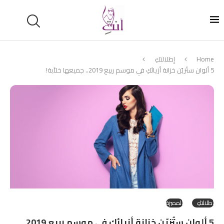
Home
إطلالتكِ
5 ألوان ستُزيّن خزانة أزيائكِ في موسم ربيع 2019.. جميعها خلاّبة!
إطلالتكِ
المميزة
5 ألوان ستُزيّن خزانة أزيائكِ في موسم ربيع 2019..