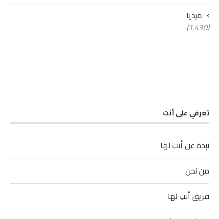
ميديا
(1٬430)
تعرفي على أنتِ
نبذة عن أنتِ لها
من نحن
فريق أنتِ لها