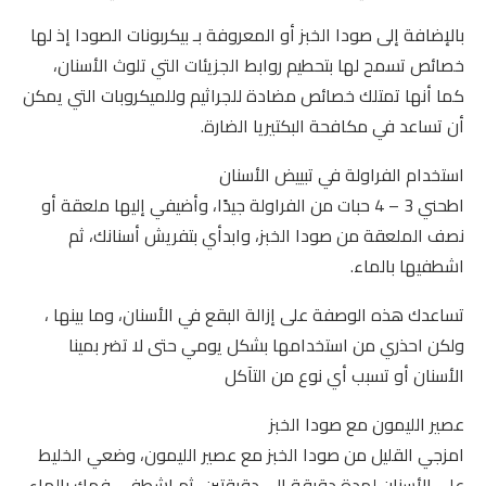
بالإضافة إلى صودا الخبز أو المعروفة بـ بيكربونات الصودا إذ لها
خصائص تسمح لها بتحطيم روابط الجزيئات التي تلوث الأسنان،
كما أنها تمتلك خصائص مضادة للجراثيم وللميكروبات التي يمكن
أن تساعد في مكافحة البكتيريا الضارة.
استخدام الفراولة في تبييض الأسنان
اطحني 3 – 4 حبات من الفراولة جيدًا، وأضيفي إليها ملعقة أو
نصف الملعقة من صودا الخبز، وابدأي بتفريش أسنانك، ثم
اشطفيها بالماء.
تساعدك هذه الوصفة على إزالة البقع في الأسنان، وما بينها ،
ولكن احذري من استخدامها بشكل يومي حتى لا تضر بمينا
الأسنان أو تسبب أي نوع من التآكل
عصير الليمون مع صودا الخبز
امزجي القليل من صودا الخبز مع عصير الليمون، وضعي الخليط
على الأسنان لمدة دقيقة إلى دقيقتين، ثم اشطفي فمك بالماء