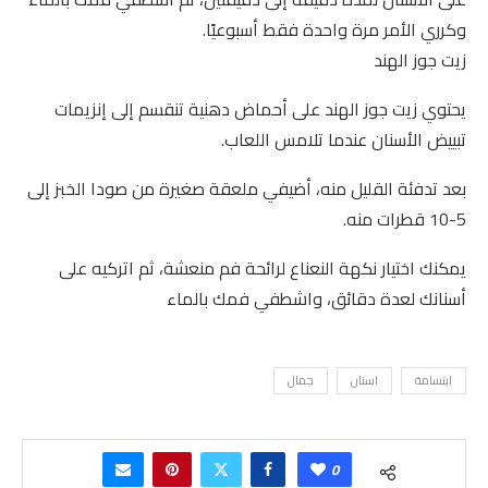
وكرري الأمر مرة واحدة فقط أسبوعيًا.
زيت جوز الهند
يحتوي زيت جوز الهند على أحماض دهنية تنقسم إلى إنزيمات
تبييض الأسنان عندما تلامس اللعاب.
بعد تدفئة القليل منه، أضيفي ملعقة صغيرة من صودا الخبز إلى
5-10 قطرات منه.
يمكنك اختيار نكهة النعناع لرائحة فم منعشة، ثم اتركيه على
أسنانك لعدة دقائق، واشطفي فمك بالماء
ابتسامة
اسنان
جمال
0