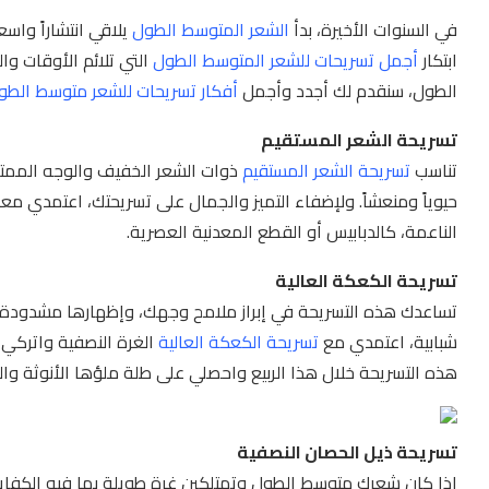
في السنوات الأخيرة، بدأ
الشعر المتوسط الطول
يلاقي انتشاراً واس
ابتكار
أجمل تسريحات للشعر المتوسط الطول
التي تلائم الأوقات و
الطول، سنقدم لك أجدد وأجمل
أفكار تسريحات للشعر متوسط الطو
تسريحة الشعر المستقيم
تناسب
تسريحة الشعر المستقيم
ذوات الشعر الخفيف والوجه الممت
حيوياً ومنعشاً. ولإضفاء التميز والجمال على تسريحتك، اعتمدي مع
الناعمة، كالدبابيس أو القطع المعدنية العصرية.
تسريحة الكعكة العالية
تساعدك هذه التسريحة في إبراز ملامح وجهك، وإظهارها مشدودة، ك
شبابية، اعتمدي مع
تسريحة الكعكة العالية
الغرة النصفية واتركي 
هذه التسريحة خلال هذا الربيع واحصلي على طلة ملؤها الأنوثة وال
تسريحة ذيل الحصان النصفية
إذا كان شعرك متوسط الطول وتمتلكين غرة طويلة بما فيه الكفا