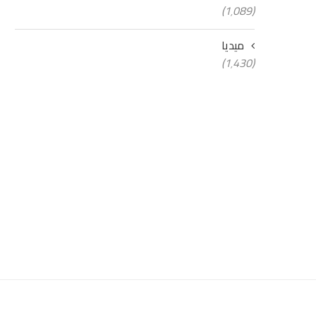
(1٬089)
ميديا
(1٬430)