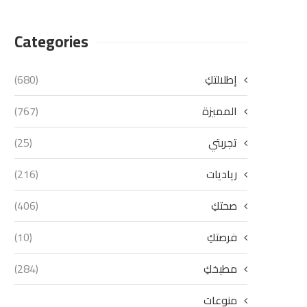
Categories
إطلالتكِ
(680)
المميزة
(767)
تجربتي
(25)
رياديات
(216)
صحتكِ
(406)
فرصتكِ
(10)
مطبخكِ
(284)
منوعات