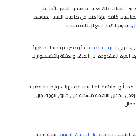
عاً بين النساء، لذلك يعمل مصففو الشعر دائماً على
المناسبات كافة. فإذا كنت من صاحبات الشعر المتوسط
ل
، فجربيها هذا الربيع لإطلالة مميزة.
لئ، فهي
تسريحة ناعمة
جداً وعصرية وتمنحك مظهراً
ها الغرة المشدودة الى الخلف والمثبتة بالأكسسوارات
ما أنها ملائمة للمناسبات والسهرات. ولإطلالة عصرية
بعض الخصل الناعمة منسدلة على جانبي الوجه. جربي
جمال.
ية، اعتمدي
تسريحة ذيل الحصان النصفية
، بحيث تتركين