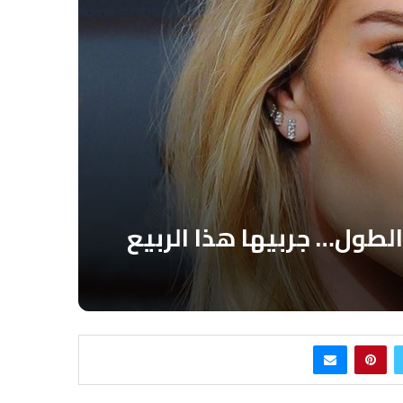
طول… جربيها هذا الربيع