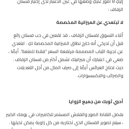
إليكِ 8 أمور عليكِ وضعها في عين الاعتبار لدى إختيار فستان
الزفاف :
لا تبتعدي عن الميزانية المخصصة
أثناء التسوق لفستان الزفاف ، قد تقعين في حب فستان رائع
قبل أن تدركي أنه خارج نطاق الميزانية المخصصة لكِ . ابتعدي
عن تجربة الثياب المصممة مرتفعة السعر “فقط للمتعة”. أيضًا ،
ضعي في اعتبارك أن ميزانيتك تشمل أكثر من فستان الزفاف .
حيث تحتاج العرائس أيضًا إلى صرف المال من أجل التعديلات
والضرائب والاكسسوارات.
أحبي ثوبك من جميع الزوايا
بفضل التقاط الصور والفلاش المستمر للكاميرات في يومك الكبير
، سيتم تصوير الفستان الذي تختاريه من كل زاوية يمكن تخيلها .