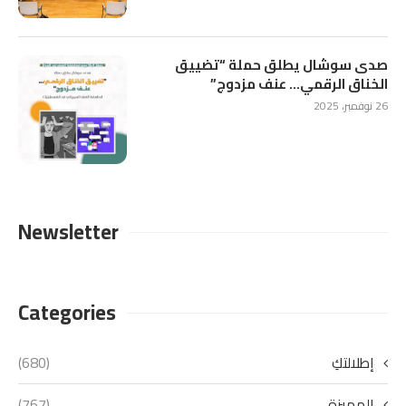
صدى سوشال يطلق حملة “تضييق
الخناق الرقمي… عنف مزدوج”
26 نوفمبر، 2025
Newsletter
Categories
إطلالتكِ
(680)
المميزة
(767)