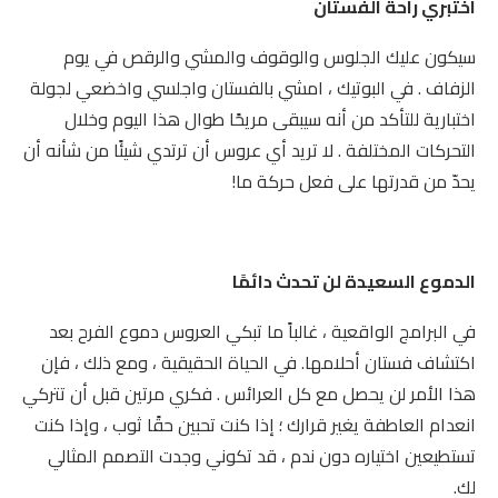
اختبري راحة الفستان
سيكون عليك الجلوس والوقوف والمشي والرقص في يوم
الزفاف . في البوتيك ، امشي بالفستان واجلسي واخضعي لجولة
اختبارية للتأكد من أنه سيبقى مريحًا طوال هذا اليوم وخلال
التحركات المختلفة . لا تريد أي عروس أن ترتدي شيئًا من شأنه أن
يحدّ من قدرتها على فعل حركة ما!
الدموع السعيدة لن تحدث دائمًا
في البرامج الواقعية ، غالباً ما تبكي العروس دموع الفرح بعد
اكتشاف فستان أحلامها. في الحياة الحقيقية ، ومع ذلك ، فإن
هذا الأمر لن يحصل مع كل العرائس . فكري مرتين قبل أن تتركي
انعدام العاطفة يغير قرارك ؛ إذا كنت تحبين حقًا ثوب ، وإذا كنت
تستطيعين اختياره دون ندم ، قد تكوني وجدت التصمم المثالي
لك.