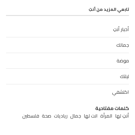
تابعي المزيد من أنتِ
أخبار أنتِ
جمالك
موضة
ليلتك
اكتشفي
كلمات مفتاحية
أنتِ لها
المرأة
انت لها
جمال
رياديات
صحة
فلسطين
مشاهير
مطبخ
موضة
نابلس
نصائح