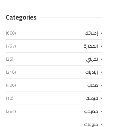
Categories
إطلالتكِ
(680)
المميزة
(767)
تجربتي
(25)
رياديات
(216)
صحتكِ
(406)
فرصتكِ
(10)
مطبخكِ
(284)
منوعات