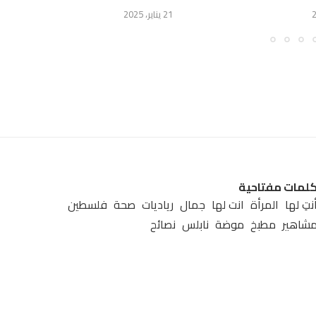
21 يناير، 2025
لمات مفتاحية
نتِ لها
المرأة
انت لها
جمال
رياديات
صحة
فلسطين
شاهير
مطبخ
موضة
نابلس
نصائح