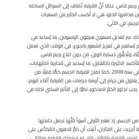
ع رجيم قاس. علمًا أنَّ القرفة تُضاف إلى السوائل الساخنة
م من مذاقها الحلو، هي لا تُكسب الكثير من السعرات
رجيم، في الآتي:
ذلك عبر تعديل مستوى هرمون الإنسولين، ما يُساعد في
الدم يُساهم في تعزيز الشعور بالجوع، في الوقت الذي تعمل
ة، وتُحقِّق خسارة الوزن، من دون اتباع رجيم قاس.
كسد الكثيرة بالمُقابل، ما يُساعد في مُحاربة الالتهابات،
بحسب الدراسة التي كانت أجريت من قبل “جورنال أوف نوتريشون” في سنة 2008. كما تمنح القرفة الجسم كمًّا قليلًا من
تناول من جرام إلى أربعة جرامات من القرفة أثناء اليوم،
جب تجاوز الكمّ المذكور، نظرًا إلى التأثير السلبي لذلك في
لجسم، إذ تعتبر الأولى أسوأ لأنَّها تجعل حاملها
 أجريت على الفئران، أثبتت أن كمَّ الدهون المُكدَّس على
ر، مُقارنة بالفئران التي لم تستهلك القرفة. وبالتالي،