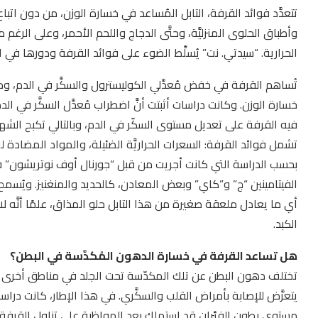
تتعدَّد فوائد القرفة، التابل المُساعد في خسارة الوزن، من دون اتبا
وأطباق الحلوى المنزليَّة، وحتَّى الدجاج واللحم الأحمر، وعلى الرغ
الحرارية. “سيدتي. نت” يُسلِّط الضوء على فوائد القرفة ودورها في ال
تُساهم القرفة في خفض مُعدَّلي الكوليسترول والسكَّر في الدم، و
خسارة الوزن. وكانت دراسات أثبتت أنَّ اضطراب مُعدَّل السكَّر في 
فيه القرفة على تعديل مستوى السكّر في الدم، وبالتالي تكبح الشهيَّ
تشمل فوائد القرفة: السعرات الحراريَّة الضئيلة، والمواد المضادة للتأ
الفيتامينين “ج” و”كاي” وبعض المعادن، كالحديد والمنغنيز. ويُسمح ب
أي ما يعادل ملعقة صغيرة من هذا التابل حلو المذاق، علمًا أنَّه لا ي
الكبد.
هل تساعد القرفة في خسارة الدهون المُكدَّسة في البطن؟
تختلف دهون البطن عن تلك المكدّسة تحت الجلد في مناطق أخرى من ا
يتعرَّض للإصابة بأمراض القلب والسكَّري. في هذا الإطار، كانت دراسة
مستوى بطون الفئران قد استهلك بعد المواظبة على تناول القرفة لشه