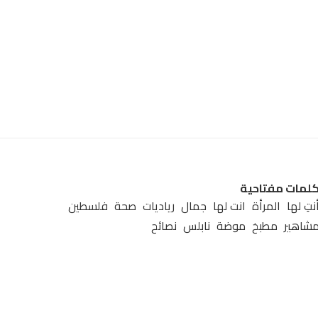
لمات مفتاحية
نتِ لها
المرأة
انت لها
جمال
رياديات
صحة
فلسطين
شاهير
مطبخ
موضة
نابلس
نصائح