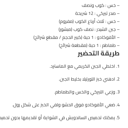
– خس : كوب ونصف
– صدر تيركي : 12 شريحة
– خس : ثلاث أرباع الكوب (مفروم)
– جبن الشيدر : نصف كوب (مبشور)
– الأفوكادو : 1 حبة (كبير الحجم / مقطع شرائح)
– طماطم : 1 حبة (مقطعة شرائح)
طريقة التحضير
1. اخلطي الجبن الكريمي مع الماسترد.
2. ادهني خبز التورتيلا بخليط الجبن.
3. وزعي التيركي والخس والطماطم.
4. ضعي الأفوكادو فوق الحشو ولفي الخبز على شكل رول.
5. يمكنك تحميص الساندويش في الشواية أو تقديمها بدون تحميص حسب الرغبة.