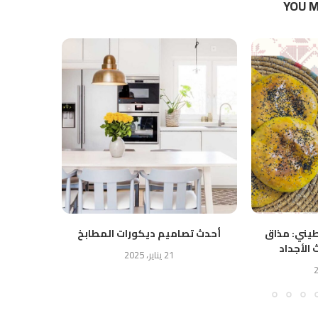
YOU M
طيني: مذاق
أحدث تصاميم ديكورات المطابخ
فتة اللب
 الأجداد
الش
21 يناير، 2025