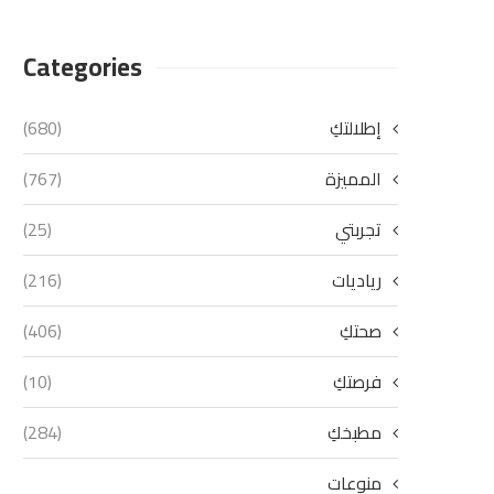
Categories
إطلالتكِ
(680)
المميزة
(767)
تجربتي
(25)
رياديات
(216)
صحتكِ
(406)
فرصتكِ
(10)
مطبخكِ
(284)
منوعات