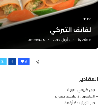
مطبخكِ
لفائف التيركي
Admin
by
3 أبريل، 2019
0 comments
0
المقادير
– جبن كريمي : عبوة
– الماسترد : 2 ملعقة صغيرة
– خبز التورتيلا : 6 أرغفة