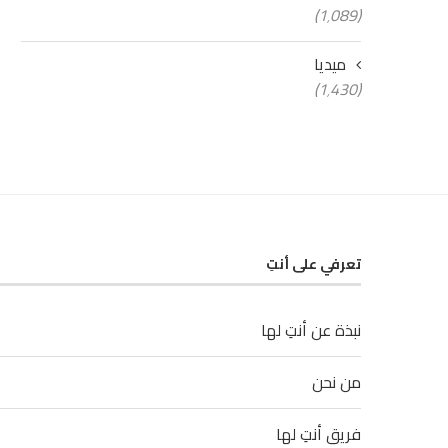
(1٬089)
ميديا
(1٬430)
تعرفي على أنتِ
نبذة عن أنتِ لها
من نحن
فريق أنتِ لها