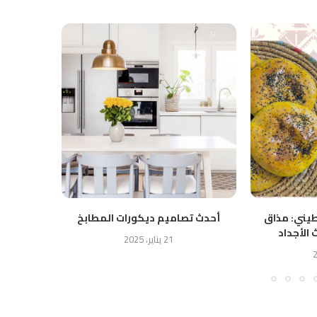
طيني: مذاق
أحدث تصاميم ديكورات المطابخ
فتة اللب
 الأجداد
الش
21 يناير، 2025