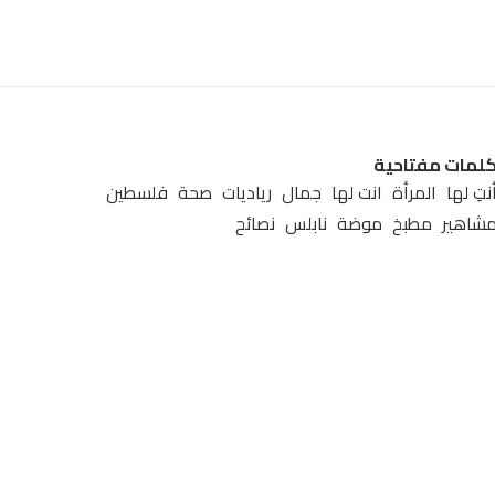
لمات مفتاحية
نتِ لها
المرأة
انت لها
جمال
رياديات
صحة
فلسطين
شاهير
مطبخ
موضة
نابلس
نصائح