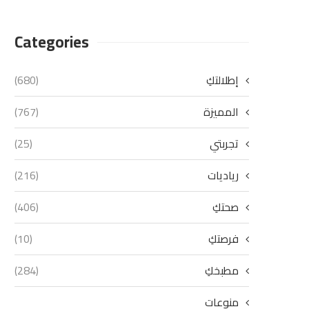
Categories
إطلالتكِ
(680)
المميزة
(767)
تجربتي
(25)
رياديات
(216)
صحتكِ
(406)
فرصتكِ
(10)
مطبخكِ
(284)
منوعات