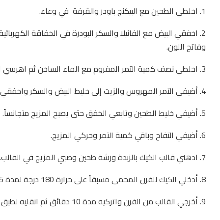
1. اخلطي الطحين مع البيكنج باودر والقرفة في وعاء.
2. اخفقي البيض مع الفانيلا والسكر البودرة في الخفاقة الكهربائي
وفاتح اللون.
3. اخلطي نصف كمية التمر المفروم مع الماء الساخن ثم اهرسي المزيج بمحضرة الطعام حتى يصبح مثل المعجون.
4. أضيفي التمر المهروس والزيت إلى خليط البيض والسكر واخفقي حتى تتجانس المكونات.
5. أضيفي خليط الطحين وتابعي الخفق حتى يصبح المزيج متجانساً.
6. أضيفي التفاح وباقي كمية التمر وحركي المزيج.
7. ادهني قالب الكيك بالزبدة ورشة طحين وصبي المزيج في القالب.
8. أدخلي الكيك للفرن المحمى مسبقاً على حرارة 180 درجة لمدة 45 دقيقة أو حتى ينضج الكيك.
9. أخرجي القالب من الفرن واتركيه مدة 10 دقائق ثم انقليه لطبق التقديم وقطعيه وقدميه دافئاً أو بارداً حسب الرغبة.