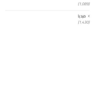
(1٬089)
ميديا
(1٬430)