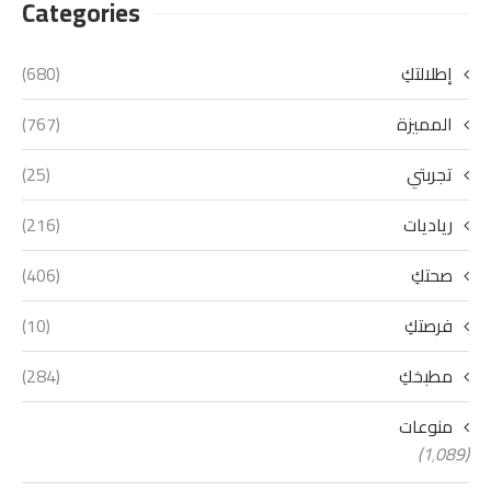
Categories
إطلالتكِ
(680)
المميزة
(767)
تجربتي
(25)
رياديات
(216)
صحتكِ
(406)
فرصتكِ
(10)
مطبخكِ
(284)
منوعات
(1٬089)