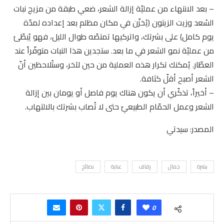
– بعد الانتهاء من عمليّة إزالة الشعر، ضعي طبقة من مزيج نبات
السُعد وزيت الزيتون (يُخزّن في مكان مظلم بعد إعداده لمدّة
يوم كامل) على بشرتك، واتركيها تمتصّه طوال الليل، فهو يُبطّئ
من عمليّة نمو الشعر في ما بعد. ستجدين هذا النبات متوفّراً عند
العطّار. يُمكنك تكرار هذه العملية من حين لآخر، وستُلاحظين أنّ
الشعر أصبح أقلّ كثافة.
– أخيراً، تذكّري أن يكون هناك يوم فاصل أو يومان بين إزالة
الشعر وعمل الحمّام الطبيعيّ حتى لا تُصاب بشرتك بالالتهاب.
المصدر: سيدتي
بشرة
جمال
زفاف
عناية
نصائح
0