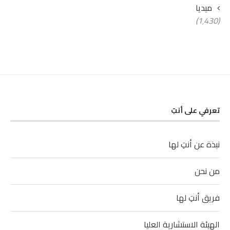
ميديا
(1٬430)
تعرفي على أنتِ
نبذة عن أنتِ لها
من نحن
فريق أنتِ لها
الهيئة الاستشارية العليا