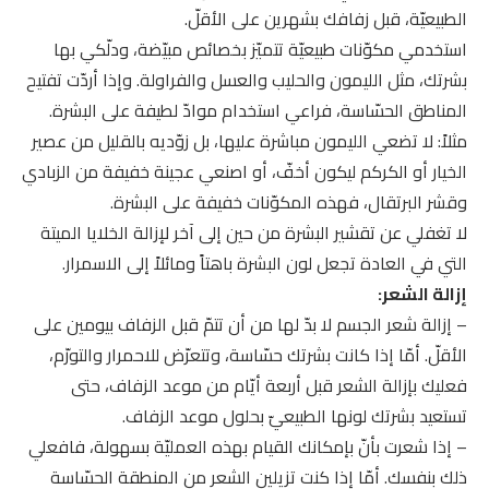
الطبيعيّة، قبل زفافك بشهرين على الأقلّ.
استخدمي مكوّنات طبيعيّة تتميّز بخصائص مبيّضة، ودلّكي بها
بشرتك، مثل الليمون والحليب والعسل والفراولة. وإذا أردّت تفتيح
المناطق الحسّاسة، فراعي استخدام موادّ لطيفة على البشرة.
مثلاً: لا تضعي الليمون مباشرة عليها، بل زوّديه بالقليل من عصير
الخيار أو الكركم ليكون أخفّ، أو اصنعي عجينة خفيفة من الزبادي
وقشر البرتقال، فهذه المكوّنات خفيفة على البشرة.
لا تغفلي عن تقشير البشرة من حين إلى آخر لإزالة الخلايا الميتة
التي في العادة تجعل لون البشرة باهتاً ومائلاً إلى الاسمرار.
إزالة الشعر:
– إزالة شعر الجسم لا بدّ لها من أن تتمّ قبل الزفاف بيومين على
الأقلّ. أمّا إذا كانت بشرتك حسّاسة، وتتعرّض للاحمرار والتورّم،
فعليك بإزالة الشعر قبل أربعة أيّام من موعد الزفاف، حتى
تستعيد بشرتك لونها الطبيعيّ بحلول موعد الزفاف.
– إذا شعرت بأنّ بإمكانك القيام بهذه العمليّة بسهولة، فافعلي
ذلك بنفسك. أمّا إذا كنت تزيلين الشعر من المنطقة الحسّاسة