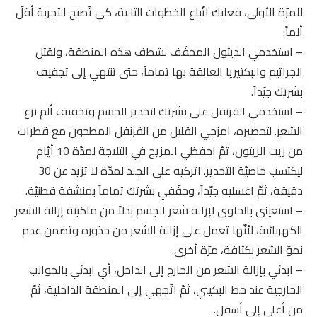
للمرّة الأولى، فعليك اتّباع الخطوات التالية، كي تُصبح التجربة أقلّ
ألماً:
– استخدمي الديتول المخفّف لشطف هذه المنطقة، ولقتل
الجراثيم والبكتيريا العالقة بها تماماً، حتى تنتهي إلى تجفيف
بشرتك جيّداً.
– استخدمي القرنفل على بشرتك لتخدير الجسم وتخفيف ألم نزع
الشعر. لتحضيره، امزجي القليل من القرنفل المطحون مع قطرات
من زيت الزيتون، ثمّ احفظي المزيج في الثلاجة لمدّة 10 أيّام
ليكتسب خاصيّة التخدير. اتركيه على الجلد لمدّة لا تزيد عن 30
دقيقة، ثمّ اغسليه جيّداً، وجفّفي بشرتك تماماً بمنشفة قطنيّة.
– استعيني بالحلوى لإزالة شعر الجسم بدلاً من ماكينة إزالة الشعر
الكهربائية، لأنّها تعمل على إزالة الشعر من جذوره وتضمن عدم
نموّ الشعر بكثافة، مرّة أخرى.
– ابدئي بإزالة الشعر من الخارج إلى الداخل، أي ابدئي بالجوانب
الخارجية عند خط البكيني، ثمّ اتّجهي إلى المنطقة الداخلية، ثمّ
من أعلى إلى أسفل.