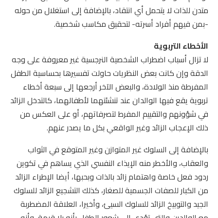
متدن للذات لا يتحمل أي انتقاد، بالإضافة إلى استغلال من حوله
-بمن فيهم أفراد أسرته- لتحقيق مكاسب شخصية.
الأخطاء التربوية
لا تزال أسباب اضطراب الشخصية النرجسية غير معروفة على وجه
الدقة وإن كانت بعض النظريات حاولت تفسيرها بحساسية الطفل
المفرطة منذ الولادة، والبعض الآخر أرجعها إلى سبعة أخطاء
تربوية يقع فيها الوالدان عند تنشئتهما لأطفالهما، كالتدخل الزائد
في شؤونهم والتقييم المفرط لتصرفاتهم، أو على العكس من
ذلك الإعجاب الزائد وغير الواقعي بكل ما يصدر عنهم.
بالإضافة إلى السلوك غير المتوازن وغير المتوقع في الثواب
والعقاب، والأخطر منه الإيذاء النفسي الذي يساهم في تكوين
ردود فعل خاصة واهتمام زائد بالذات وبحبها، أيضا الإطراء الزائد
من الكبار للصفات الجسمية للصغار، كذلك التشجيع الزائد للسلوك
الجيد والتوبيخ الزائد للسلوك السيئ، وأخيرا، العلاقة المضطربة
مع الوالدين والتي تؤدي إلى شعور الطفل بأنه بلا قيمة، وأنه