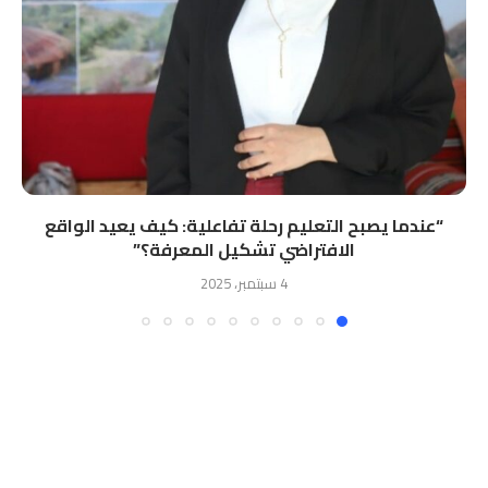
“ﻋﻨﺪﻣﺎ ﻳﺼﺒﺢ اﻟﺘﻌﻠﻴﻢ رﺣﻠﺔ ﺗﻔﺎﻋﻠﻴﺔ: ﻛﻴﻒ ﻳﻌﻴﺪ اﻟﻮاﻗﻊ
اﻻﻓﺘﺮاﺿﻲ ﺗﺸﻜﻴﻞ اﻟﻤﻌﺮﻓﺔ؟”
4 سبتمبر، 2025