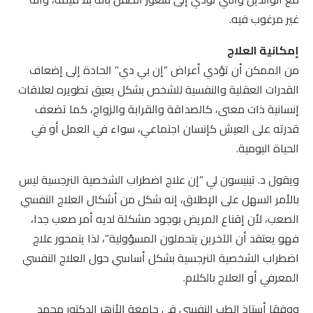
غير مرغوب فيه.
إمكانية العلاج
من الممكن أن تؤدي أعراض “إن بي دي” الحادة إلى إضعاف
القدرات العقلية والنفسية للشخص بشكل يعيق تطويره لعلاقات
إنسانية ذات معنى، كالصداقة والقرابة والزواج، كما تضعف
قدرته على العيش كإنسان اجتماعي، سواء في العمل أو في
الحياة اليومية.
ويقول د. تينيسون لي “إن علاج اضطراب الشخصية النرجسية ليس
بالأمر السهل على الإطلاق، إنه شكل من أشكال العلاج النفسي
الصعب، لأن إقناع المريض بوجود مشكلة لديه أمر صعب جدا،
فهو يعتقد أن الآخرين يتحملون المسؤولية”، لذا يتمحور علاج
اضطراب الشخصية النرجسية بشكل أساسي حول العلاج النفسي
المعرفي أو العلاج بالكلام.
ووفقا أستاذ الطب النفسي في جامعة الأزهر الدكتور محمد