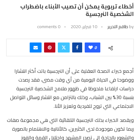
أخطاء تربوية يمكن أن تصيب الأبناء باضطراب
الشخصية النرجسية
by
طاقم التحرير
10 فبراير، 2020
0 comments
0
أجمع خبراء الصحة العقلية على أن النرجسية باتت أكثر انتشارا
ووضوحا في الحياة اليومية من أي وقت مضى، فقد رصدت
دراسات ارتفاعا ملحوظا في ظهور ملامح الشخصية النرجسية
بنسبة 30% بين الشباب، وذلك بالتزامن مع انتشار وسائل التواصل
الاجتماعي التي تروج للفردية وتعزيز الأنا.
ويقصد الخبراء بذلك النرجسية التلقائية التي هي مجموعة صفات
ربما تكون موجودة لدى الكثيرين، كالأنانية والاهتمام بالصورة
والشعور بالحاجة إلى تصدر المشهد واحتلال القمة والفوز