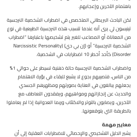
باهتمام الآخرين وإعجابهم.
لكن الباحث البريطاني المتخصص في اضطراب الشخصية النرجسية
تينيسون لي يرى أنه عندما تتسبب هذه النرجسية الطبيعية في نوع
من المعاناة أو المصاعب للغير يتم تشخيصها باعتبارها “اضطراب
الشخصية النرجسية” أو (إن بي دي) (Narcissistic Personality
Disorder) كأحد أخطر 10 اضطرابات في الشخصية.
واضطراب الشخصية النرجسية حالة ذهنية تسيطر على حوالي 1%
من الناس، فتصيبهم بجوع لا يشبع للبقاء في بؤرة الاهتمام
يجعلهم يبالغون في العناية بصورتهم ومظهرهم الجسدي
والحديث عن إنجازاتهم ومواهبهم، ويفقدون التعاطف مع
الآخرين، ويصابون بالتوتر والاكتئاب وربما العدوانية إذا لم يعاملوا
بالطريقة التي يتوقعونها.
معايير مهمة
يشير الدليل التشخيصي والإحصائي للاضطرابات العقلية إلى أن