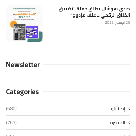
صدى سوشال يطلق حملة “تضييق
الخناق الرقمي… عنف مزدوج”
26 نوفمبر، 2025
Newsletter
Categories
إطلالتكِ
(680)
المميزة
(767)