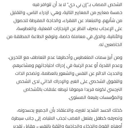
الشخص المصاب بـ”إن بي دي” لا بد أن تتوافر فيه
خمسة معايير من المعايير التالية، وهي: ازدراء الناس، والتقليل
من شأنهم، والابتعاد عن الفقراء، والحاجة المفرطة للحصول
على الإعجاب بصرف النظر عن الإنجازات الفعلية، والغطرسة،
والأنانية، والحق في معاملة خاصة، وتوقع الطاعة المطلقة من
الخاضعين له.
ومن أبرز سمات المتغطرس وأخطرها عدم التعاطف مع الآخرين،
وعدم القدرة أو عدم الرغبة في إدراك احتياجاتهم ومشاعرهم،
والحديث الدائم عن النفس والشعور بالعظمة، وتضخم الذات
والتفوق الشخصي على الغير، والإدراك الذاتي لدى الشخص
النرجسي لكونه فريدا مرموقا تربطه علاقات بالأشخاص
والمؤسسات رفيعة المستوى.
كذلك الحسد الشديد لغيره، والاعتقاد بأن الجميع يحسدونه،
وتصرفه كطفل يفتعل الغضب لجذب الانتباه، إلى جانب سيطرة
أوهام القوة والذكاء والجاذبية والثقة بالنفس، مقابل تقدير