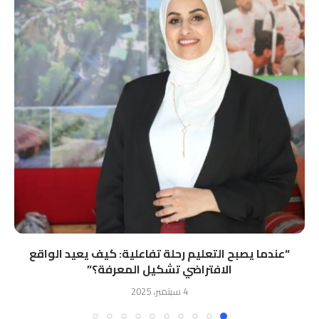
“ﻋﻨﺪﻣﺎ ﻳﺼﺒﺢ اﻟﺘﻌﻠﻴﻢ رﺣﻠﺔ ﺗﻔﺎﻋﻠﻴﺔ: ﻛﻴﻒ ﻳﻌﻴﺪ اﻟﻮاﻗﻊ
اﻻﻓﺘﺮاﺿﻲ ﺗﺸﻜﻴﻞ اﻟﻤﻌﺮﻓﺔ؟”
4 سبتمبر، 2025