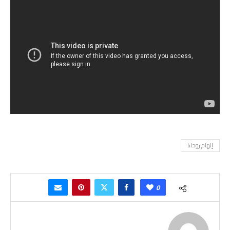
إلهام روحانا
0