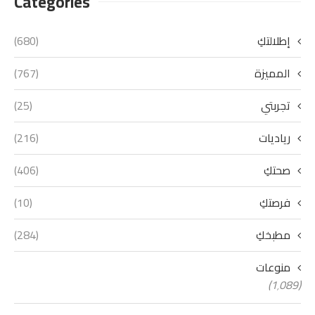
Categories
إطلالتكِ
(680)
المميزة
(767)
تجربتي
(25)
رياديات
(216)
صحتكِ
(406)
فرصتكِ
(10)
مطبخكِ
(284)
منوعات
(1٬089)