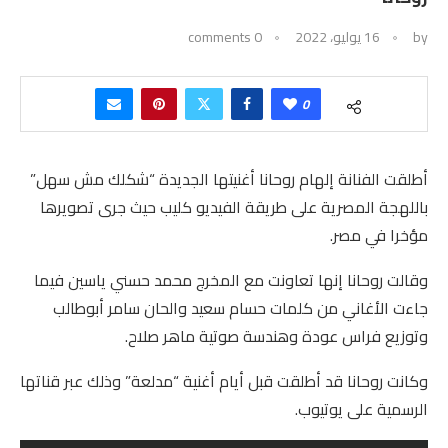
by
16 يوليو، 2022
0 comments
0
أطلقت الفنانة إلهام روحانا أغنيتها الجديدة “شكلك مش سهل”
باللهجة المصرية على طريقة الفيديو كليب حيث جرى تصويرها
مؤخرا في مصر.
وقالت روحانا إنها تعاونت مع المخرج محمد حسني ياسين فيما
جاءت الأغاني من كلمات حسام سعيد والحان سامر أبوطالب
وتوزيع فراس عودة وهندسة صوتية ماهر صلاح.
وكانت روحانا قد أطلقت قبل أيام أغنية “مدلعة” وذلك عبر قناتها
الرسمية على يوتيوب.