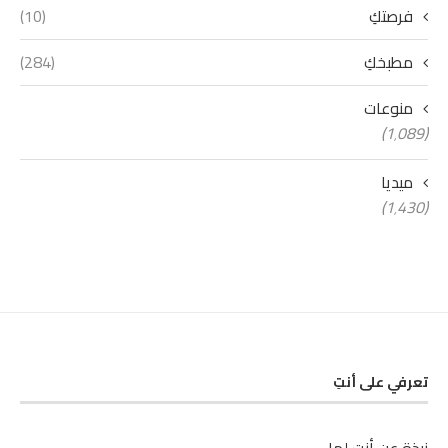
فرصتكِ
(10)
مطبخكِ
(284)
منوعات
(1٬089)
ميديا
(1٬430)
تعرفي على أنتِ