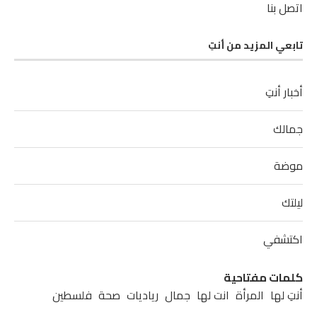
اتصل بنا
تابعي المزيد من أنتِ
أخبار أنتِ
جمالك
موضة
ليلتك
اكتشفي
كلمات مفتاحية
أنتِ لها
المرأة
انت لها
جمال
رياديات
صحة
فلسطين
مشاهير
مطبخ
موضة
نابلس
نصائح