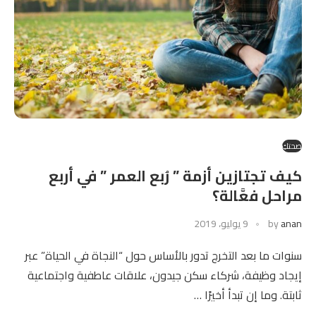
صحتكِ
كيف تجتازين أزمة ” رُبع العمر ” في أربع
مراحل فعَّالة؟
anan
by
9 يوليو، 2019
سنوات ما بعد التخرج تدور بالأساس حول “النجاة في الحياة” عبر
إيجاد وظيفة، شركاء سكن جيدون، علاقات عاطفية واجتماعية
ثابتة. وما إن تبدأ أخيرًا …