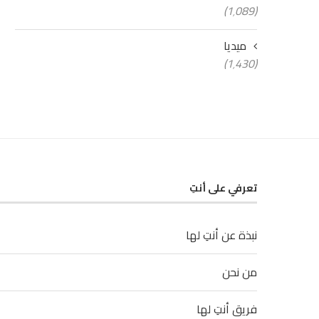
(1٬089)
ميديا
(1٬430)
تعرفي على أنتِ
نبذة عن أنتِ لها
من نحن
فريق أنتِ لها