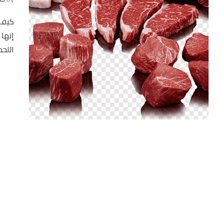
كيف ت
إنها 
اللح