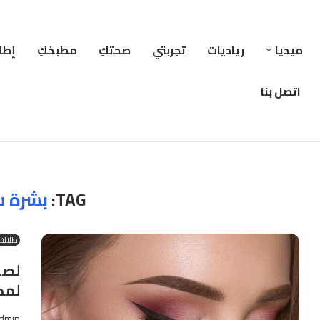
ميديا
رياديات
تجربتي
صحتكِ
مطبخكِ
إطلا
اتصل بنا
TAG:
بشرة س
إطلالتك
لصا
لمك
dmin