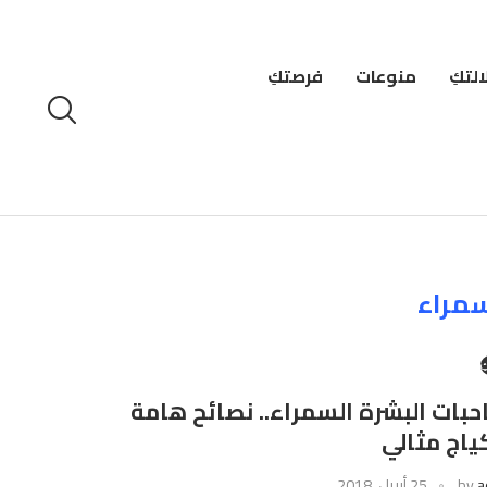
لتكِ
منوعات
فرصتكِ
مراء
ِ
حبات البشرة السمراء.. نصائح هامة
ياج مثالي
a
by
25 أبريل، 2018