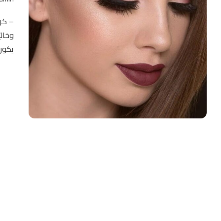
– كري
وخالي
يكون 