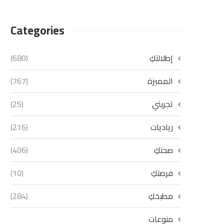
Categories
إطلالتكِ
(680)
المميزة
(767)
تجربتي
(25)
رياديات
(216)
صحتكِ
(406)
فرصتكِ
(10)
مطبخكِ
(284)
منوعات