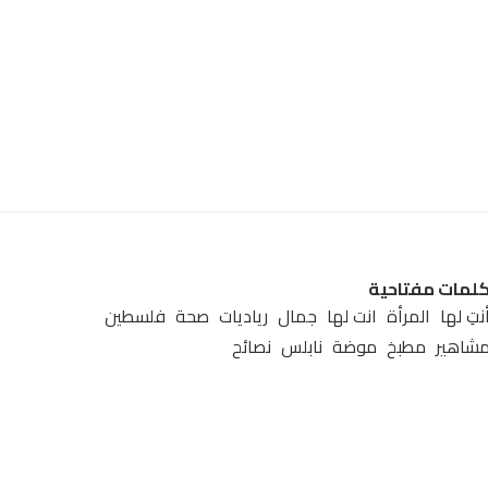
لمات مفتاحية
نتِ لها
المرأة
انت لها
جمال
رياديات
صحة
فلسطين
شاهير
مطبخ
موضة
نابلس
نصائح