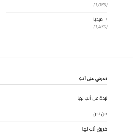
(1٬089)
ميديا
(1٬430)
تعرفي على أنتِ
نبذة عن أنتِ لها
من نحن
فريق أنتِ لها