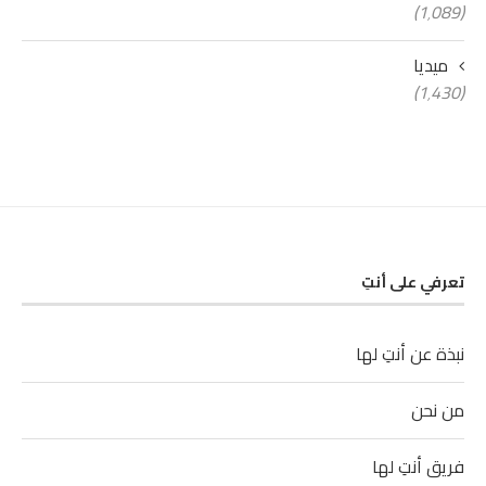
(1٬089)
ميديا
(1٬430)
تعرفي على أنتِ
نبذة عن أنتِ لها
من نحن
فريق أنتِ لها