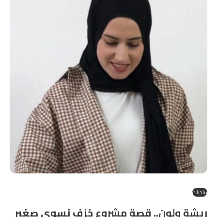
رياديات
ريشة ولون.. قصة مشروع خزف نسوي صغير