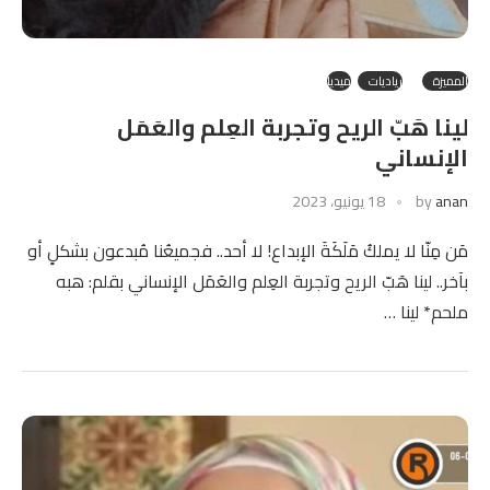
المميزة
رياديات
ميديا
لينا هَبّ الريح وتجربة العِلم والعَمَل
الإنساني
anan
by
18 يونيو، 2023
مَن مِنّا لا يملكُ مَلَكَةَ الإبداع! لا أحد.. فجميعُنا مُبدعون بشكلٍ أو
بآخر.. لينا هَبّ الريح وتجربة العِلم والعَمَل الإنساني بقلم: هبه
ملحم* لينا …