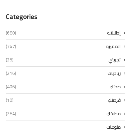
Categories
إطلالتكِ
(680)
المميزة
(767)
تجربتي
(25)
رياديات
(216)
صحتكِ
(406)
فرصتكِ
(10)
مطبخكِ
(284)
منوعات