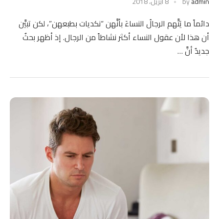
admin
by
8 أبريل، 2018
دائماً ما يَتَّهم الرجالُ النساءَ بأنَّهن “نكديات بطبعهن”، لكن تبيَّن
أن هذا لأن عقول النساء أكثر نشاطاً من الرجال. إذ أظهر بحثٌ
جديدٌ أنَّ …