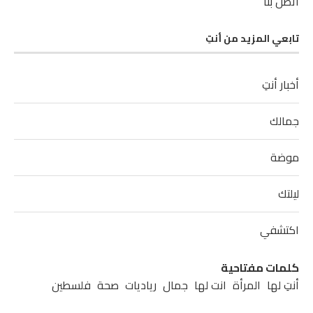
اتصل بنا
تابعي المزيد من أنتِ
أخبار أنتِ
جمالك
موضة
ليلتك
اكتشفي
كلمات مفتاحية
أنتِ لها
المرأة
انت لها
جمال
رياديات
صحة
فلسطين
مشاهير
مطبخ
موضة
نابلس
نصائح