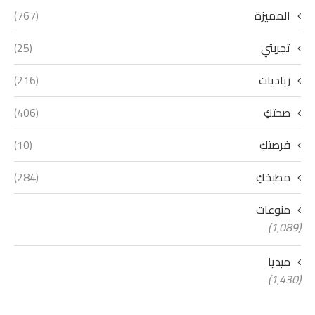
المميزة
(767)
تجربتي
(25)
رياديات
(216)
صحتكِ
(406)
فرصتكِ
(10)
مطبخكِ
(284)
منوعات
(1٬089)
ميديا
(1٬430)