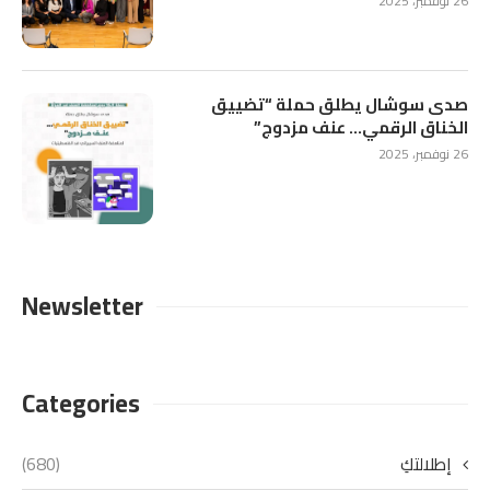
26 نوفمبر، 2025
صدى سوشال يطلق حملة “تضييق
الخناق الرقمي… عنف مزدوج”
26 نوفمبر، 2025
Newsletter
Categories
إطلالتكِ
(680)