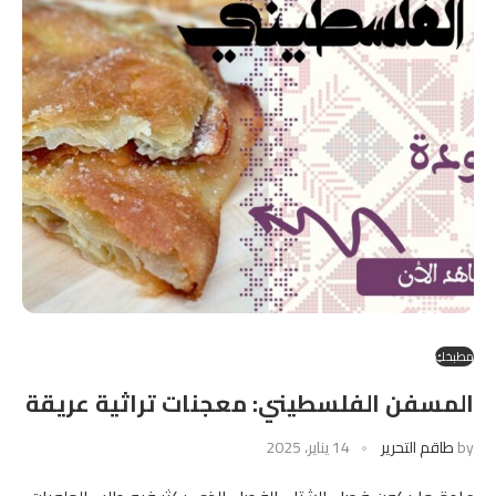
مطبخكِ
المسفن الفلسطيني: معجنات تراثية عريقة
by
طاقم التحرير
14 يناير، 2025