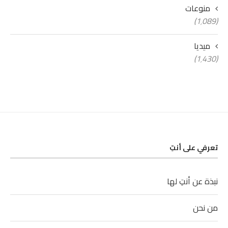
منوعات
(1٬089)
ميديا
(1٬430)
تعرفي على أنتِ
نبذة عن أنتِ لها
من نحن