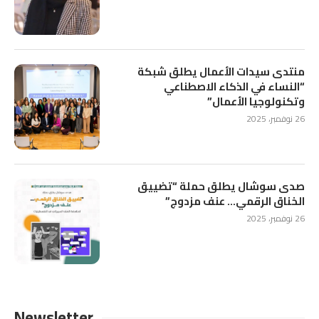
منتدى سيدات الأعمال يطلق شبكة
“النساء في الذكاء الاصطناعي
وتكنولوجيا الأعمال”
26 نوفمبر، 2025
صدى سوشال يطلق حملة “تضييق
الخناق الرقمي… عنف مزدوج”
26 نوفمبر، 2025
Newsletter