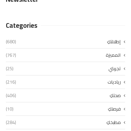
Categories
إطلالتكِ
(680)
المميزة
(767)
تجربتي
(25)
رياديات
(216)
صحتكِ
(406)
فرصتكِ
(10)
مطبخكِ
(284)