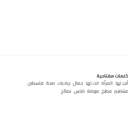
لمات مفتاحية
نتِ لها
المرأة
انت لها
جمال
رياديات
صحة
فلسطين
شاهير
مطبخ
موضة
نابلس
نصائح