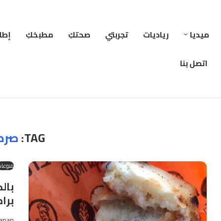
ميديا
رياديات
تجربتي
صحتكِ
مطبخكِ
إطلا
اتصل بنا
TAG:
صرص
منوعا
بال
برام
anan