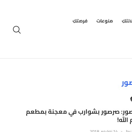
لتكِ
منوعات
فرصتكِ
ور
ت
صور: صرصور بشوارب في معجنة بمطعم
 الله!
by
14 نوفمبر، 2018