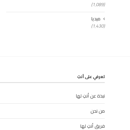
(1٬089)
ميديا
(1٬430)
تعرفي على أنتِ
نبذة عن أنتِ لها
من نحن
فريق أنتِ لها