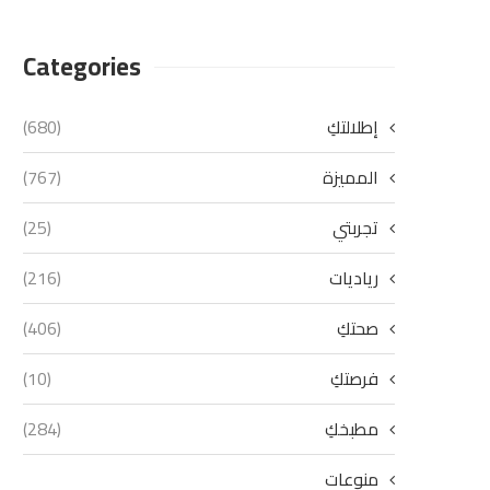
Categories
إطلالتكِ
(680)
المميزة
(767)
تجربتي
(25)
رياديات
(216)
صحتكِ
(406)
فرصتكِ
(10)
مطبخكِ
(284)
منوعات