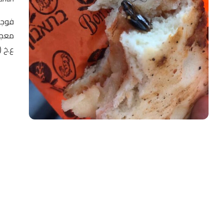
فوجئ
معجن
ع.خ (30) عاما إنه تفاجأ …