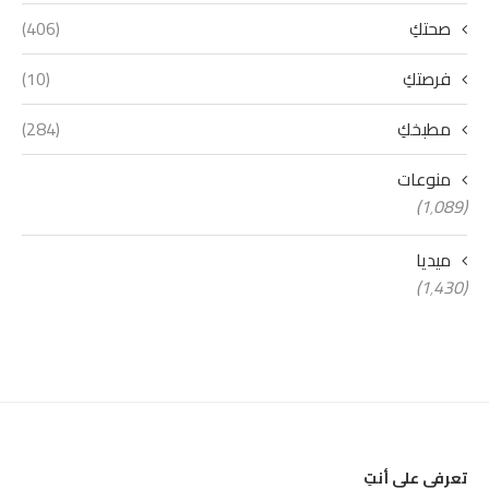
صحتكِ
(406)
فرصتكِ
(10)
مطبخكِ
(284)
منوعات
(1٬089)
ميديا
(1٬430)
تعرفي على أنتِ