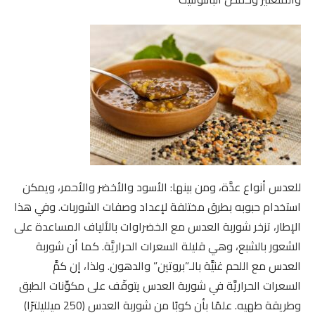
للعدس أنواع عدَّة، ومن بينها: الأسود والأخضر والأحمر، ويمكن
استخدام حبوبه بطرق مختلفة لإعداد وصفات الشوربات. وفي هذا
الإطار، تزخر شوربة العدس مع الخضراوات بالألياف المساعدة على
الشعور بالشبع، وهي قليلة السعرات الحراريَّة. كما أن شوربة
العدس مع اللحم غنيَّة بالـ”بروتين” والدهون. ولذا، إن كمَّ
السعرات الحراريَّة في شوربة العدس يتوقّف على مكوِّنات الطبق
وطريقة طهيه. علمًا بأن كوبًا من شوربة العدس (250 ميلليلترًا)