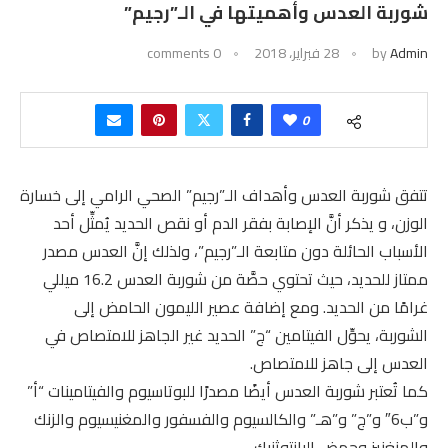
شوربة العدس وأهميتها في الـ”رجيم”
Admin
by
28 فبراير، 2018
0 comments
0
تتفق شوربة العدس وأهداف الـ”رجيم” الصحي الرامي إلى خسارة
الوزن، و يذكر أنَّ الإصابة بفقر الدم أو نقص الحديد يُمثِّل أحد
الأسباب الحائلة دون متابعة الـ”رجيم”، ولذلك إنَّ العدس مصدر
ممتاز للحديد، حيث تحتوي حصَّة من شوربة العدس 16.2 ميللي
غرامًا من الحديد. ومع إضافة عصير الليمون الحامض إلى
الشوربة، يحوِّل الفيتامين “ج” الحديد غير الجاهز للامتصاص في
العدس إلى جاهز للامتصاص.
كما تُعتبر شوربة العدس أيضًا مصدرًا للبوتاسيوم والفيتامينات “أ”
و”ب6″ و”ج” و”هـ” والكالسيوم والفسفور والمغنيسيوم والزنك
والمنغنيز وحمض البانتوثنيك