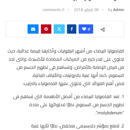
Admin
by
28 فبراير، 2018
0 comments
0
الفاصوليا البيضاء من أشهر البقوليات وأكثرها قيمة غذائية، حيث
تحتوي على قدر كبير من المركبات المضادة للأكسدة، والتى تحد
من فرص الإصابة بالأمراض، وتساهم فى تطهير الجسم من
السموم، كما أنها غنية بالبروتينات والألياف النباتية،
فمن أهم الفوائد التي تحتوي عليها الفاصولياء بالترتيب:
1. تعد الفاصوليا البيضاء من أفضل الأطعمة التى تساهم فى
تطهير الجسم من السموم، نظرًا لاحتوائها على مادة
“molybdenum”.
2. تتمتع بمؤشر جلايسيمى منخفض، نظرًا لأنها غنية