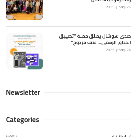
26 نوفمبر، 2025
صدى سوشال يطلق حملة “تضييق
الخناق الرقمي… عنف مزدوج”
26 نوفمبر، 2025
Newsletter
Categories
إطلالتكِ
(680)