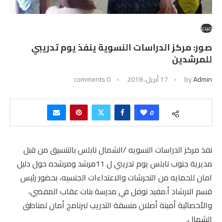
ميديا
صور: مركز الدراسات النسوية ينفذ يوم تدريبي
للمرشدين
Admin
by
17 أبريل، 2018
0 comments
0
نفذ مركز الدراسات النسويه /الشمال نابلس بالتنسيق من قبل
مديرية جنوب نابلس يوم تدريبي ل 11مرشد ومرشده حول دليل
امان للحمايه من التحرشات والاعتداءات الجنسيه، بحضور رئيس
قسم الارشاد أ.مفيد نوفل في مدرسة بنات عقاب المفضي،
والأخصائية أمينة أصلان منسقة التدريب لبرنامج أمان لمناطق
الشمال.