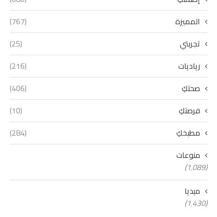
المميزة
(767)
تجربتي
(25)
رياديات
(216)
صحتكِ
(406)
فرصتكِ
(10)
مطبخكِ
(284)
منوعات
(1٬089)
ميديا
(1٬430)