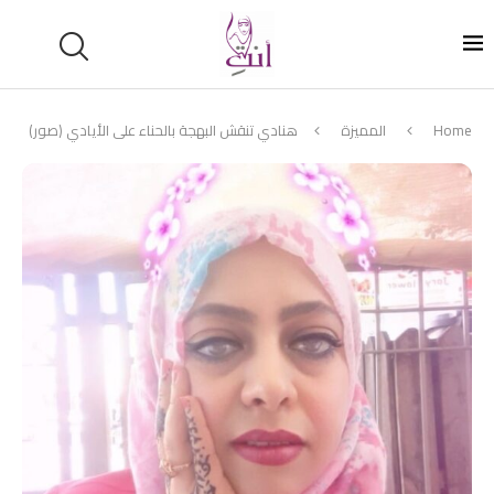
Home
المميزة
هنادي تنقش البهجة بالحناء على الأيادي (صور)