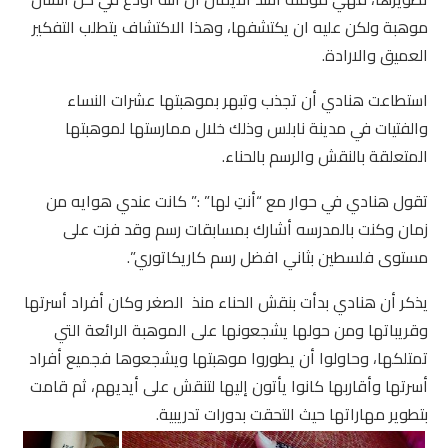
موهبة ولكن عليه ان يكتشفها، وهذا الاكتشاف يتطلب التفكير
العميق والارادة.
استطاعت هنادي أن تجذب وتبهر بموهبتها عشرات النساء
والفتيات في مدينة نابلس وذلك خلال ممارستها لموهبتها
المتعلقة بالنقش والرسم بالحناء.
تقول هنادي في حوار مع “أنتِ لها” :”
كانت عندي هوايه من
زمان وكنت بالمدرسه أشارك بمسابقات رسم وقد فزت على
مستوى فلسطين بثاني افضل رسم كاريكاتوري”.
يذكر أن هنادي بدأت بنقش الحناء منذ الصغر وكان أفراد أسرتها
وقريباتها ومن حولها يشجعونها على الموهبة الرائعة التي
تمتلكها، وحاولوا أن يطوروا موهبتها ويشجعوها فجميع أفراد
أسرتها وأقاربها كانوا يأتون إليها لتنقش على أيديهم، ثم قامت
بتطوير مهاراتها حيث التحقت بدورات تدريبية.