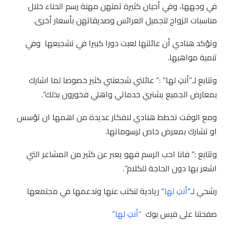
في وجهها، وفي أحيان كثيرة تمتهن مهنة رسم الحناء خلال
مناسبات الزواج لتجميل العرائس وصديقاتهن بأسعار أخرى.
وتؤكد هنادي أن عائلتها لعبت دورا كبيرا في تشجيعها وفي
تنمية مواهبها.
وتتابع لـ”أنتِ لها” :” عائلتي شجعتني كثير خصوصا لما اشارك
بمعارض الجميع يشتري خدماتي واهلي فخورون بذلك”.
ومع الوقت تخطط هنادي لافكار عديدة من اهمها ان تؤسس
او تشارك بمعرض خاص لرسوماتها.
وتتابع :” فانا احب الرسم فهو يعبر عن كثير من المشاعر التي
اشعر بها دون الحاجة للكلام”.
رشحي لـ”
أنتِ لها
” ريادية لنكتب عنها وندعمها في مجتمعها
صفحتنا على فيس بوك
“أنتِ لها”