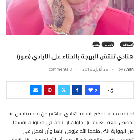
المميزة
رياديات
ميديا
هنادي تنقش البهجة بالحناء على الأيادي (صور)
Anan
by
28 أبريل، 2018
0 comments
0
لم تقف حدود تفكير الشابة هنادي ابراهيم من مدينة نابلس عند
تخصص اللغة العربية ، بل حاولت ان تبحث في مكنونات نفسها
عن الهواية التي منحها الله عزوجل اياها وأن تعمل على
تطويرها، فهي مؤمنة اشد الايمان أن الله اودع في كل انسان