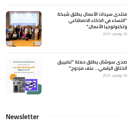
منتدى سيدات الأعمال يطلق شبكة
“النساء في الذكاء الاصطناعي
وتكنولوجيا الأعمال”
26 نوفمبر، 2025
صدى سوشال يطلق حملة “تضييق
الخناق الرقمي… عنف مزدوج”
26 نوفمبر، 2025
Newsletter