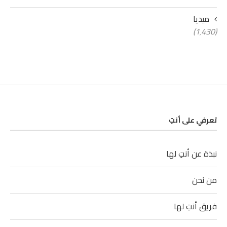
ميديا
(1٬430)
تعرفي على أنتِ
نبذة عن أنتِ لها
من نحن
فريق أنتِ لها