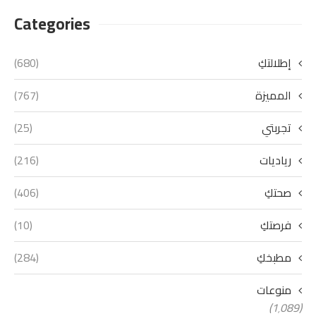
Categories
إطلالتكِ
(680)
المميزة
(767)
تجربتي
(25)
رياديات
(216)
صحتكِ
(406)
فرصتكِ
(10)
مطبخكِ
(284)
منوعات
(1٬089)