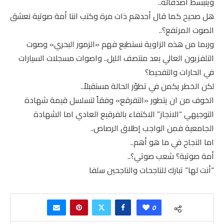
وينبسط اصدقائه..
هل صحيح كما قال أحدهم ذات مرة وكتب اننا أمة صوتية نعشق
الصوت المرتفع؟..
وربما من هذه الزاوية نستطيع فهم «الزمور البحري» وصوت
التلفزيون العالي بعد منتصف الليل.. واصوات مسجلات السيارات
في الحارات والتفحيط؟
لكن الخطر يكمن في تطوّر الحالة مستقبلاً..
الخوف من ان يتطور «التفرقع» وفقاً لتسلسل قيمة شهادة
التوجيهي “الانجاز” الاكتفاء بالفرقيع العادي اما الشهادة
الجامعية فمن الواجب إطلاق الرصاص..
اما النجاح في ما هو أهم..
أمة صوتية؟ شعب صوتي؟..
“أنت لها” تبارك للناجحات والناجحين سلفا
0