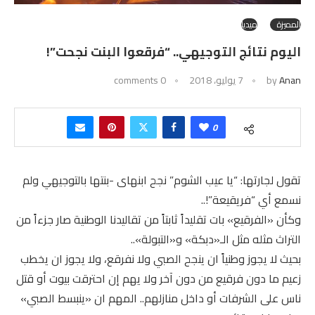
المميزة
ميديا
اليوم نتائج التوجيهي.. “فرقعوا البنت نجحت”!
Anan
by
7 يوليو، 2018
0 comments
0
تقول لجارتها: “يا عيب الشوم” نجح ابنهاى -بنتها بالتوجيهي ولم
نسمع أي “فريقيعة”!..
وكأن «الفرقيع» بات تقليداً ثابتاً من تقاليدنا الوطنية صار جزءاً من
التراث مثله مثل الـ«دبكة» و«التبولة»..
بحيث لا يجوز وطنياً ان ينجح الصبي ولا نفرقع، ولا يجوز ان يخطب
زعيم ما دون فرقيع من دون آخر ولا يهم إن احترقت بيوت أو قتل
ناس على الشرفات أو داخل منازلهم.. المهم ان «ينبسط الصبي»