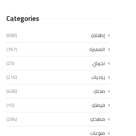
Categories
إطلالتكِ
(680)
المميزة
(767)
تجربتي
(25)
رياديات
(216)
صحتكِ
(406)
فرصتكِ
(10)
مطبخكِ
(284)
منوعات