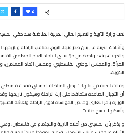
0
نعت وزارة التربية والتعليم العالي المربية المناضلة هند حقي الحسي
وأشادت التربية في بيان صدر عنها، اليوم، بمناقب الراحلة وتاري
والكويت، وتعد واحدة من مؤسسي الاتحاد العام للمعلمين الفلسطي
المرأة، والمجلس الوطني الفلسطيني، ومجلس اتحاد المعلمين، وال
الكويت.
وقالت التربية في بيانها: ” برحيل المناضلة الحسيني فقدت فلسطي
أن الأجيال الصاعدة ستحافظ على إرث الراحلة وسيكون تاريخها وفكره
الوزارة بأحر التعازي وخالص المواساة لذوي الراحلة ولعائلة الحسين
وأسكنها فسيح جنانه”
و يذكر بأن الحسيني من أعلام التربية والاجتماع في فلسطين، وهي
الأيتام والفقراء وأبناء الشهداء، فكانت نموذجاً فريداً للمربية وا