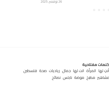
26 نوفمبر، 2025
لمات مفتاحية
نتِ لها
المرأة
انت لها
جمال
رياديات
صحة
فلسطين
شاهير
مطبخ
موضة
نابلس
نصائح