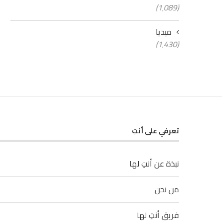
(1٬089)
ميديا
(1٬430)
تعرفي على أنتِ
نبذة عن أنتِ لها
من نحن
فريق أنتِ لها