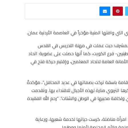
ني التي وافتها المنية مؤخراً في العاصمة الأردنية عمان.
خها المشرف؛ حيث عملت في مهنة التدريس في القدس
نيين- فرع الكويت، كما أنها حصلت على عضوية: اتحاد
أمانة العامة لاتحاد المعلمين، وإقليم حركة فتح في
ن قامة باسقة تركت بصماتها في عديد المحافل”، مؤكدةً
ا التربوي منارة لهذه الأجيال للاقتداء بها. وتقدمت
ي ولكافة محبيها في الوطن والشتات”. “رحم الله الفقيدة
 امرأة مناضلة، كرست حياتها لخدمة شعبها، ورعاية
لمعلمة والأم المخلصة لأمتها ووطنها