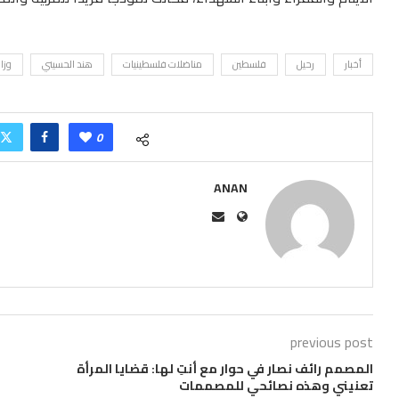
أخبار
رحيل
فلسطين
مناضلات فلسطينيات
هند الحسيني
وزار
0
ANAN
previous post
المصمم رائف نصار في حوار مع أنتِ لها: قضايا المرأة
تعنيني وهذه نصائحي للمصممات