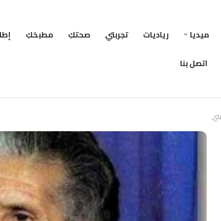
ميديا
رياديات
تجربتي
صحتكِ
مطبخكِ
إطلا
اتصل بنا
يني