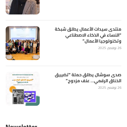
منتدى سيدات الأعمال يطلق شبكة
“النساء في الذكاء الاصطناعي
وتكنولوجيا الأعمال”
26 نوفمبر، 2025
صدى سوشال يطلق حملة “تضييق
الخناق الرقمي… عنف مزدوج”
26 نوفمبر، 2025
Newsletter