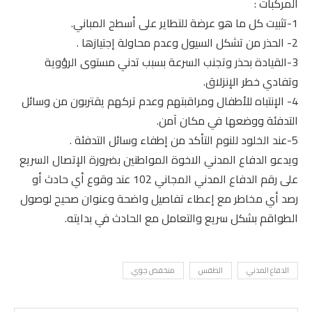
المركبات :
1-تثبيت كل ما هو عرضة للتطاير على أسطح المباني.
2- الحذر من تشكل السيول وعدم محاولة إجتيازها .
3-القيادة بحذر وتجنب السرعة بسبب تدني مستوى الرؤوية
وتفادي خطر الإنزلاق.
4- الإنتباه للأطفال ومراقبتهم وعدم تركهم يقتربون من وسائل
التدفئة ووضعها في مكان آمن.
5-عند الخلود للنوم التأكد من إطفاء وسائل التدفئة .
ويدعو الدفاع المدني الاخوة المواطنين بضرورة الإتصال السريع
على رقم الدفاع المدني المجاني 102 عند وقوع أي حادث أو
رصد أي مخاطر مع إعطاء تفاصيل واضحة وعنوان صحيح لوصول
الطواقم بشكل سريع والتعامل مع الحادث في بدايته.
الدفاع المدني
الطقس
منخفض جوي