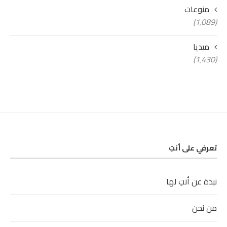
منوعات
(1٬089)
ميديا
(1٬430)
تعرفي على أنتِ
نبذة عن أنتِ لها
من نحن