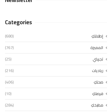
Categories
إطلالتكِ
(680)
المميزة
(767)
تجربتي
(25)
رياديات
(216)
صحتكِ
(406)
فرصتكِ
(10)
مطبخكِ
(284)