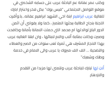
وكتب عمر عفانة عم الباحثة عريب على حسابه الشخصي في
موقع التواصل الاجتماعي “فيس بوك” :بكل فخر واعتزاز ابارك
للغالية
عريب ابراهيم
ابنة اخي الشهيد ابراهيم عفانه…با.وأقرت
اللجنة بنجاح الطالبة ببحثها المتميز ، كما ولا يفوتني أن اثمن
الدور البارز لوالدتها ام محمد التي حملت الامانة بأمانة وكافحت
وصبرت وكانت بمثابة ألاب والام لابنائها ، وان ابنتنا الغاليه عريب
بهذا الانجاز المشرف هي ثمرة تعب سنوات من الصبر والعطاء
والتضحية … الف الف مبروك يا عريب والى الامام في خدمة
وطنك وشعبك”
أنتِ لها
تبارك للباحثة عريب وتتمنى لها مزيدا من التقدم
والازدهار.