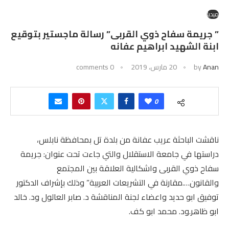
ميديا
” جريمة سفاح ذوي القربى” رسالة ماجستير بتوقيع
ابنة الشهيد ابراهيم عفانه
Anan
by
20 مارس، 2019
0 comments
0
ناقشت الباحثة عريب عفانة من بلدة تل بمحافظة نابلس،
دراستها في جامعة الاستقلال والتي جاءت تحت عنوان: جريمة
سفاح ذوي القربى واشكالية العلاقة بين المجتمع
والقانون….مقارنة في التشريعات العربية” وذلك بإشراف الدكتور
توفيق ابو حديد واعضاء لجنة المناقشة د. صابر العالول ود. خالد
ابو ظاهر.ود. محمد ابو كف.