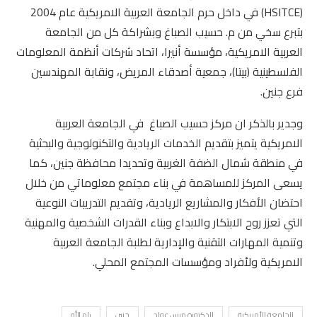
(HSITCE) في داخل حرم الجامعة العربية الامريكية عام 2004
بتبرع سخي من م. حسيب الصباغ وبشراكة كل من الجامعة
العربية الامريكية، مؤسسة أنيرا، اتحاد شركات أنظمة المعلومات
الفلسطينية (بيتا)، جمعية أصدقاء المريض، ونقابة المهندسين
فرع جنين.
وجدير بالذكر ان مركز حسيب الصباغ في الجامعة العربية
الامريكية يتميز بتقديم الخدمات الريادية والتكنولوجية والبحثية
في منطقة شمال الضفة الغربية وتحديدا محافظة جنين، كما
يسعى المركز للمساهمة في بناء مجتمع معلوماتي من خلال
احتضان الأفكار والمشاريع الريادية، وتقديم التدريبات النوعية
التي تعزز روح الابتكار والابداع وبناء القدرات الشخصية والمهنية
وتنمية المهارات التقنية والإدارية لطلبة الجامعة العربية
الامريكية ولأفراد ومؤسسات المجتمع المحلي.
الجامعة الأمريكية
الدكتورة ميس عواد
جنين
رام الله