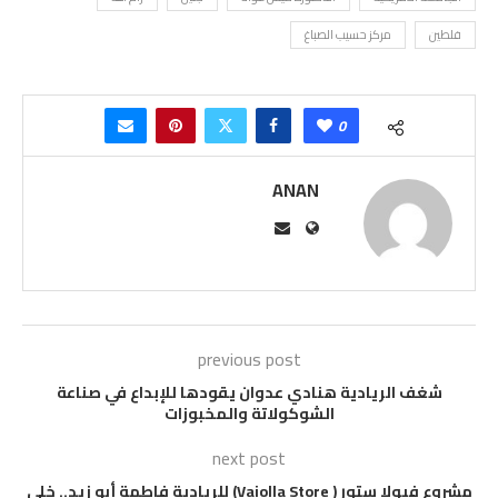
فلطين
مركز حسيب الصباغ
0
ANAN
previous post
شغف الريادية هنادي عدوان يقودها للإبداع في صناعة
الشوكولاتة والمخبوزات
next post
مشروع فيولا ستور ( Vaiolla Store) للريادية فاطمة أبو زيد.. خلي