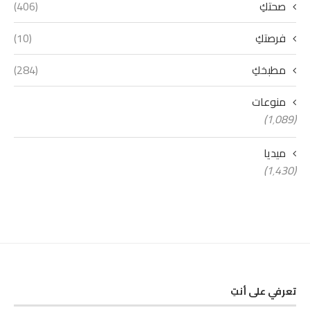
صحتكِ
(406)
فرصتكِ
(10)
مطبخكِ
(284)
منوعات
(1٬089)
ميديا
(1٬430)
تعرفي على أنتِ