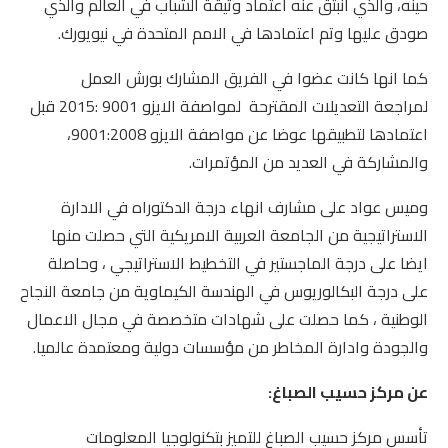
حينه، والذي انبثق عنه اعتماد وثيقة الشباب في العالم والذي
صودق عليها وتم اعتمادها في الامم المتحدة في نيويورك.
كما انها كانت عضوا في الفريق المشارك بورش العمل
لمراجعة التعديلات المقترحة لمواصفة الايزو 9001 :2015 قبل
اعتمادها لتطبيقها عوضا عن مواصفة الايزو 9001:2008،
والمشاركة في العديد من المؤتمرات.
وميس عواد على مشارف انهاء درجة الدكتوراه في الادارة
الاستراتيجية من الجامعة العربية الامريكية التي حصلت منها
ايضا على درجة الماجستير في التخطيط الاستراتيجي ، وحاصلة
على درجة البكالوريوس في الهندسة الكيماوية من جامعة النجاح
الوطنية ، كما حصلت على شهادات متخصصة في مجال الاعمال
والجودة وادارة المخاطر من مؤسسات دولية ومعتمدة عالميا.
عن مركز حسيب الصباغ:
تأسس مركز حسيب الصباغ للتميز بتكنولوجيا المعلومات