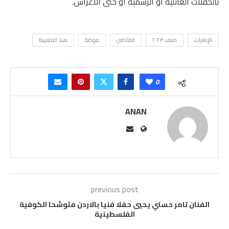
بالحفلات العائلية أو الرسمية أو حتى الأعراس.
الإمارات
صيف ٢٠٢٣
قفاطين
موضة
هند المغربية
0
ANAN
previous post
الفنان تامر حسني يحيي حفلا فنيا بالاردن متوشحا الكوفية
الفلسطينية