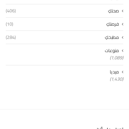
صحتكِ
(406)
فرصتكِ
(10)
مطبخكِ
(284)
منوعات
(1٬089)
ميديا
(1٬430)